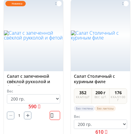
Новинка
Салат с запеченной
Салат Столичный с
свёклой рукколой и
куриным филе
фетой
Вес
352
200 г
176
ККАЛ/ШТ
ВЕС ШТ.
ККАЛ/100
Г
590
Без глютена
Без лактозы
Вес
610