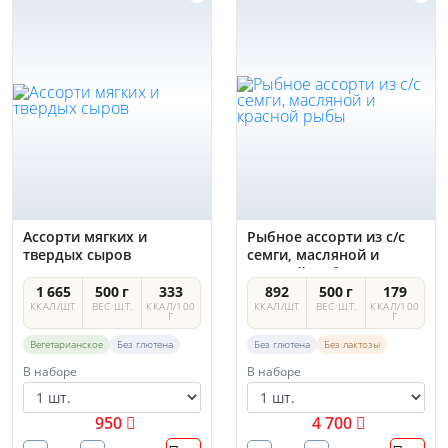
Ассорти мягких и
Рыбное ассорти из с/с
твердых сыров
семги, масляной и
красной рыбы
1 665
500 г
333
892
500 г
179
ККАЛ/ШТ
ВЕС ШТ.
ККАЛ/100
ККАЛ/ШТ
ВЕС ШТ.
ККАЛ/100
Г
Г
Вегетарианское
Без глютена
Без глютена
Без лактозы
В наборе
В наборе
950
4 700