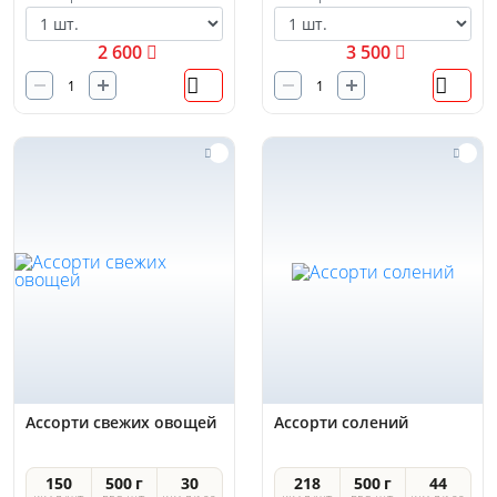
2 600
3 500
Ассорти свежих овощей
Ассорти солений
150
500 г
30
218
500 г
44