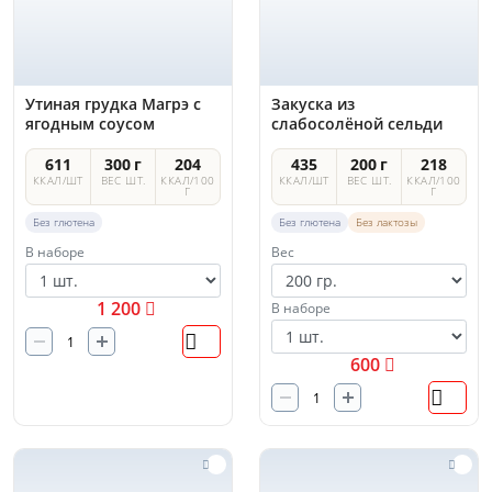
Утиная грудка Магрэ с
Закуска из
ягодным соусом
слабосолёной сельди
611
300 г
204
435
200 г
218
ККАЛ/ШТ
ВЕС ШТ.
ККАЛ/100
ККАЛ/ШТ
ВЕС ШТ.
ККАЛ/100
Г
Г
Без глютена
Без глютена
Без лактозы
В наборе
Вес
1 200
В наборе
600