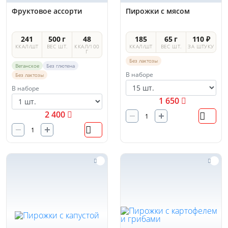
Фруктовое ассорти
Пирожки с мясом
241
500 г
48
185
65 г
110 ₽
ККАЛ/ШТ
ВЕС ШТ.
ККАЛ/100
ККАЛ/ШТ
ВЕС ШТ.
ЗА ШТУКУ
Г
Без лактозы
Веганское
Без глютена
В наборе
Без лактозы
В наборе
1 650
2 400