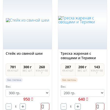
Стейк из свиной шеи
Треска жареная с
овощами и Терияки
781
300 г
260
287
200 г
143
ККАЛ/ШТ
ВЕС ШТ.
ККАЛ/100
ККАЛ/ШТ
ВЕС ШТ.
ККАЛ/100
Г
Г
Без глютена
Без лактозы
Вес
Вес
950
640