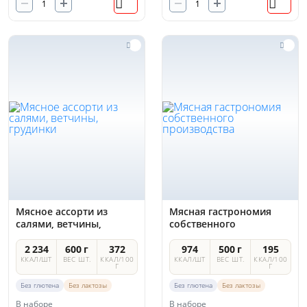
Мясное ассорти из
Мясная гастрономия
салями, ветчины,
собственного
грудинки
производства
2 234
600 г
372
974
500 г
195
ККАЛ/ШТ
ВЕС ШТ.
ККАЛ/100
ККАЛ/ШТ
ВЕС ШТ.
ККАЛ/100
Г
Г
Без глютена
Без лактозы
Без глютена
Без лактозы
В наборе
В наборе