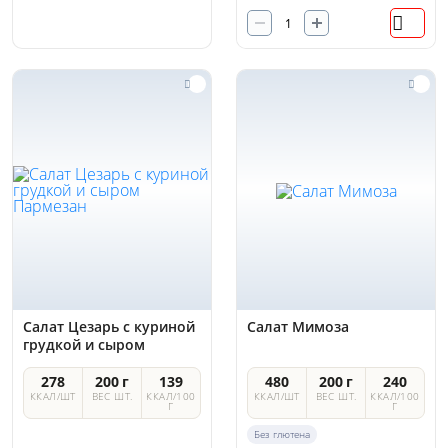
Салат Цезарь с куриной
Салат Мимоза
грудкой и сыром
Пармезан
278
200 г
139
480
200 г
240
ККАЛ/ШТ
ВЕС ШТ.
ККАЛ/100
ККАЛ/ШТ
ВЕС ШТ.
ККАЛ/100
Г
Г
Без глютена