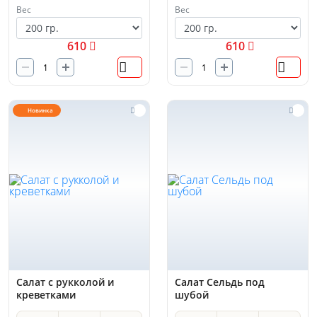
Вес
Вес
610
610
Новинка
Салат с рукколой и
Салат Сельдь под
креветками
шубой