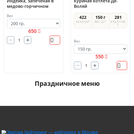
Индейка, запеченая в
Куриная котлета Де-
медово-горчичном
Воляй
соусе
Вес
422
150 г
281
ККАЛ/ШТ
ВЕС ШТ.
ККАЛ/100
Г
650
Вес
550
Праздничное меню