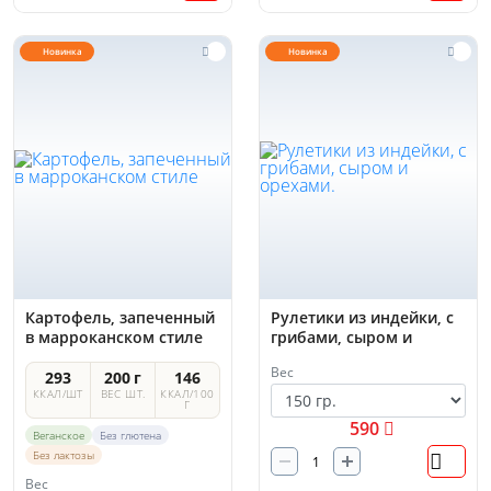
Новинка
Новинка
Картофель, запеченный
Рулетики из индейки, с
в марроканском стиле
грибами, сыром и
орехами.
Вес
293
200 г
146
ККАЛ/ШТ
ВЕС ШТ.
ККАЛ/100
Г
590
Веганское
Без глютена
Без лактозы
Вес