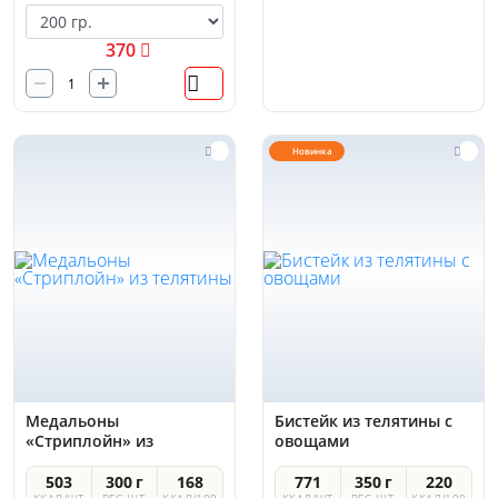
370
Новинка
Медальоны
Бистейк из телятины с
«Стриплойн» из
овощами
телятины
503
300 г
168
771
350 г
220