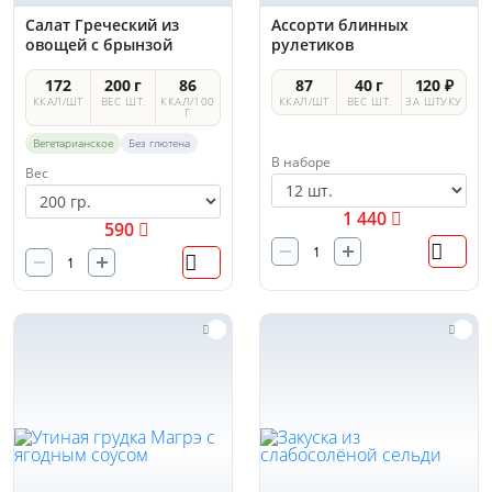
Салат Греческий из
Ассорти блинных
овощей с брынзой
рулетиков
172
200 г
86
87
40 г
120 ₽
ККАЛ/ШТ
ВЕС ШТ.
ККАЛ/100
ККАЛ/ШТ
ВЕС ШТ.
ЗА ШТУКУ
Г
Вегетарианское
Без глютена
В наборе
Вес
1 440
590