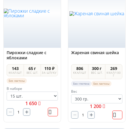
Пирожки сладкие с
Жареная свиная шейка
яблоками
143
65 г
110 ₽
806
300 г
269
ККАЛ/ШТ
ВЕС ШТ.
ЗА ШТУКУ
ККАЛ/ШТ
ВЕС ШТ.
ККАЛ/100
Г
Без лактозы
Без глютена
Без лактозы
В наборе
Вес
1 650
1 200