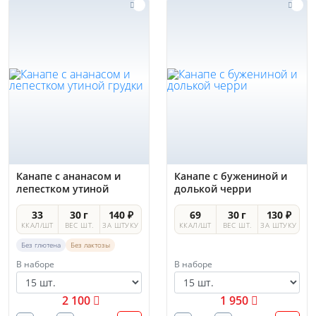
Канапе с ананасом и
Канапе с бужениной и
лепестком утиной
долькой черри
грудки
33
30 г
140 ₽
69
30 г
130 ₽
ККАЛ/ШТ
ВЕС ШТ.
ЗА ШТУКУ
ККАЛ/ШТ
ВЕС ШТ.
ЗА ШТУКУ
Без глютена
Без лактозы
В наборе
В наборе
2 100
1 950