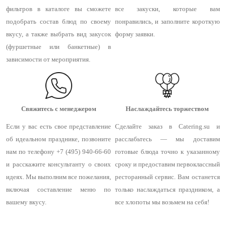
фильтров в каталоге вы сможете
все закуски, которые вам
подобрать состав блюд по своему
понравились, и заполните короткую
вкусу, а также выбрать вид закусок
форму заявки.
(фуршетные или банкетные) в
зависимости от мероприятия.
Свяжитесь с менеджером
Наслаждайтесь торжеством
Если у вас есть свое представление
Сделайте заказ в Catering.su и
об идеальном празднике, позвоните
расслабьтесь — мы доставим
нам по телефону +7 (495) 940-66-60
готовые блюда точно к указанному
и расскажите консультанту о своих
сроку и предоставим первоклассный
идеях. Мы выполним все пожелания,
ресторанный сервис. Вам останется
включая составление меню по
только наслаждаться праздником, а
вашему вкусу.
все хлопоты мы возьмем на себя!