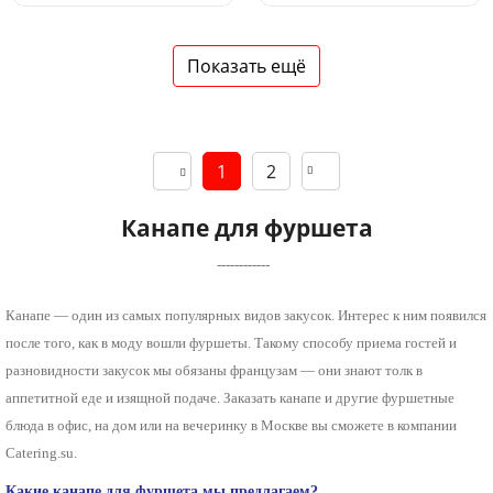
Показать ещё
1
2
Канапе для фуршета
Канапе — один из самых популярных видов закусок. Интерес к ним появился
после того, как в моду вошли фуршеты. Такому способу приема гостей и
разновидности закусок мы обязаны французам — они знают толк в
аппетитной еде и изящной подаче. Заказать канапе и другие фуршетные
блюда в офис, на дом или на вечеринку в Москве вы сможете в компании
Catering.su.
Какие канапе для фуршета мы предлагаем?