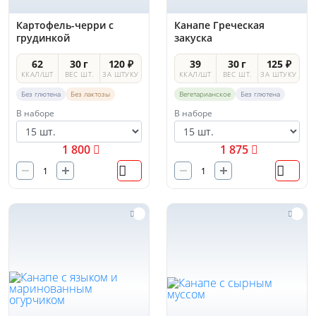
Картофель-черри с
Канапе Греческая
грудинкой
закуска
62
30 г
120 ₽
39
30 г
125 ₽
ККАЛ/ШТ
ВЕС ШТ.
ЗА ШТУКУ
ККАЛ/ШТ
ВЕС ШТ.
ЗА ШТУКУ
Без глютена
Без лактозы
Вегетарианское
Без глютена
В наборе
В наборе
1 800
1 875