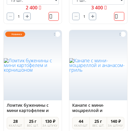
2 400
3 400
Новинка
Ломтик буженины с
Канапе с мини-
мини картофелем и
моцареллой и
корнишоном
ананасом-гриль
28
25 г
130 ₽
44
25 г
140 ₽
ККАЛ/ШТ
ВЕС ШТ.
ЗА ШТУКУ
ККАЛ/ШТ
ВЕС ШТ.
ЗА ШТУКУ