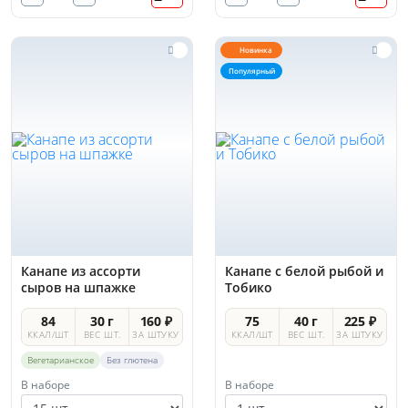
Новинка
Популярный
Канапе из ассорти
Канапе с белой рыбой и
сыров на шпажке
Тобико
84
30 г
160 ₽
75
40 г
225 ₽
ККАЛ/ШТ
ВЕС ШТ.
ЗА ШТУКУ
ККАЛ/ШТ
ВЕС ШТ.
ЗА ШТУКУ
Вегетарианское
Без глютена
В наборе
В наборе