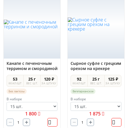
Канапе с печеночным
Сырное суфле с грецким
террином и смородиной
орехом на крекере
53
25 г
120 ₽
92
25 г
125 ₽
ККАЛ/ШТ
ВЕС ШТ.
ЗА ШТУКУ
ККАЛ/ШТ
ВЕС ШТ.
ЗА ШТУКУ
Без лактозы
Вегетарианское
В наборе
В наборе
1 800
1 875