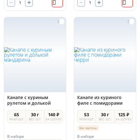
Канапе с куриным
Канапе из куриного
рулетом и долькой
филе с помидорами
мандарина
черри
65
30 г
140 ₽
53
30 г
125 ₽
ККАЛ/ШТ
ВЕС ШТ.
ЗА ШТУКУ
ККАЛ/ШТ
ВЕС ШТ.
ЗА ШТУКУ
Без лактозы
В наборе
В наборе