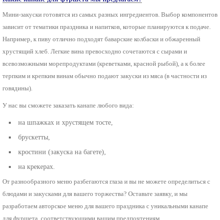
Мини-закуски готовятся из самых разных ингредиентов. Выбор компонентов
зависит от тематики праздника и напитков, которые планируются к подаче.
Например, к пиву отлично подходят баварские колбаски и обжаренный
хрустящий хлеб. Легкие вина превосходно сочетаются с сырами и
всевозможными морепродуктами (креветками, красной рыбой), а к более
терпким и крепким винам обычно подают закуски из мяса (в частности из
говядины).
У нас вы сможете заказать канапе любого вида:
на шпажках и хрустящем тосте,
брускетты,
кростини (закуска на багете),
на крекерах.
От разнообразного меню разбегаются глаза и вы не можете определиться с
блюдами и закусками для вашего торжества? Оставьте заявку, и мы
разработаем авторское меню для вашего праздника с уникальными канапе
для фуршета, соответствующими вашим предпочтениям.