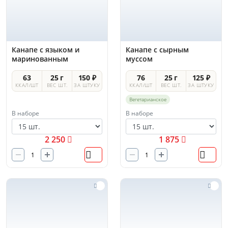
Канапе с языком и
Канапе с сырным
маринованным
муссом
огурчиком
63
25 г
150 ₽
76
25 г
125 ₽
ККАЛ/ШТ
ВЕС ШТ.
ЗА ШТУКУ
ККАЛ/ШТ
ВЕС ШТ.
ЗА ШТУКУ
Вегетарианское
В наборе
В наборе
2 250
1 875