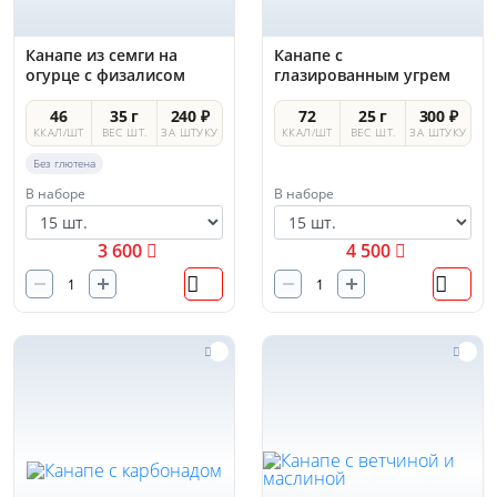
Канапе из семги на
Канапе с
огурце с физалисом
глазированным угрем
46
35 г
240 ₽
72
25 г
300 ₽
ККАЛ/ШТ
ВЕС ШТ.
ЗА ШТУКУ
ККАЛ/ШТ
ВЕС ШТ.
ЗА ШТУКУ
Без глютена
В наборе
В наборе
3 600
4 500