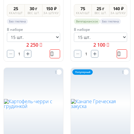
виноградом
25
30 г
150 ₽
75
25 г
140 ₽
ККАЛ/ШТ
ВЕС ШТ.
ЗА ШТУКУ
ККАЛ/ШТ
ВЕС ШТ.
ЗА ШТУКУ
Без глютена
Вегетарианское
Без глютена
В наборе
В наборе
2 250
2 100
Популярный