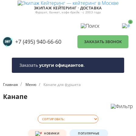
ЭКИПАЖ КЕЙТЕРИНГ · ДОСТАВКА
Фуршет, банкет, кофе-брейк · с 2003 года
0
+7 (495) 940-66-60
ЗАКАЗАТЬ ЗВОНОК
Заказать
услуги официантов
.
второй 
Главная
Меню
Канапе для фуршета
Канапе
НОВИНКИ
ПОПУЛЯРНЫЕ