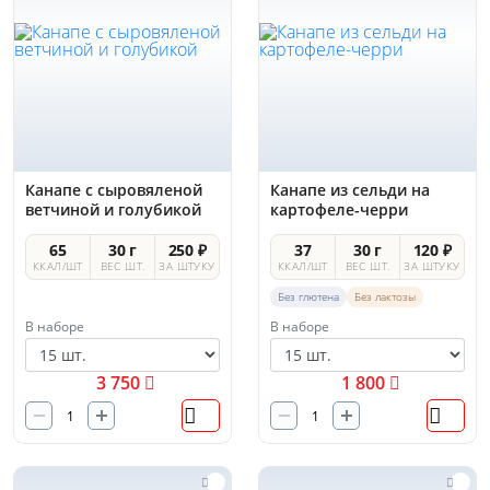
Канапе с сыровяленой
Канапе из сельди на
ветчиной и голубикой
картофеле-черри
65
30 г
250 ₽
37
30 г
120 ₽
ККАЛ/ШТ
ВЕС ШТ.
ЗА ШТУКУ
ККАЛ/ШТ
ВЕС ШТ.
ЗА ШТУКУ
Без глютена
Без лактозы
В наборе
В наборе
3 750
1 800