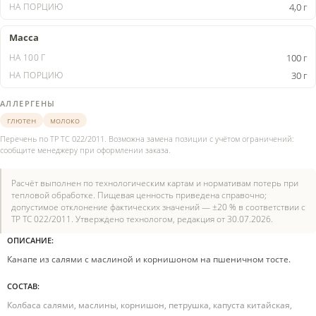
4,0 г
Масса
100 г
30 г
АЛЛЕРГЕНЫ
глютен
молоко
Перечень по ТР ТС 022/2011. Возможна замена позиции с учётом ограничений:
сообщите менеджеру при оформлении заказа.
Расчёт выполнен по технологическим картам и нормативам потерь при
тепловой обработке. Пищевая ценность приведена справочно;
допустимое отклонение фактических значений — ±20 % в соответствии с
ТР ТС 022/2011. Утверждено технологом, редакция от 30.07.2026.
ОПИСАНИЕ:
Канапе из салями с маслиной и корнишоном на пшеничном тосте.
СОСТАВ:
Колбаса салями, маслины, корнишон, петрушка, капуста китайская,