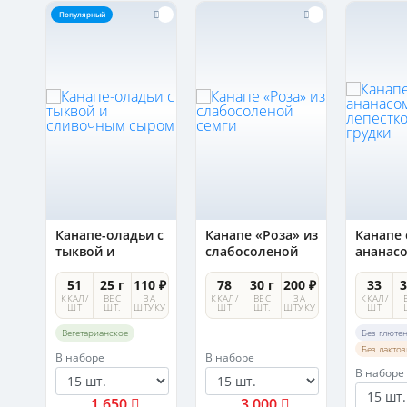
Популярный
Канапе-оладьи с
Канапе «Роза» из
Канапе 
тыквой и
слабосоленой
ананас
сливочным
семги
лепест
сыром
утиной 
0 ₽
51
25 г
110 ₽
78
30 г
200 ₽
33
3
А
ККАЛ/
ВЕС
ЗА
ККАЛ/
ВЕС
ЗА
ККАЛ/
УКУ
ШТ
ШТ.
ШТУКУ
ШТ
ШТ.
ШТУКУ
ШТ
Вегетарианское
Без глюте
Без лакто
В наборе
В наборе
В наборе
1 650
3 000