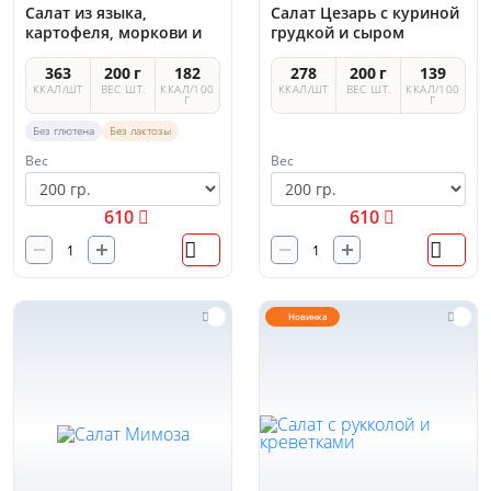
Салат из языка,
Салат Цезарь с куриной
картофеля, моркови и
грудкой и сыром
огурцов
Пармезан
363
200 г
182
278
200 г
139
ККАЛ/ШТ
ВЕС ШТ.
ККАЛ/100
ККАЛ/ШТ
ВЕС ШТ.
ККАЛ/100
Г
Г
Без глютена
Без лактозы
Вес
Вес
610
610
Новинка