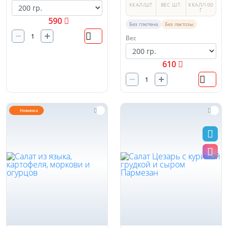
ККАЛ/ШТ
ВЕС ШТ.
ККАЛ/100
Г
590
Без глютена
Без лактозы
Вес
610
Новинка