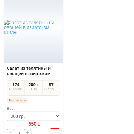
Салат из телятины и
овощей в азиатском
стиле
174
200 г
87
ККАЛ/ШТ
ВЕС ШТ.
ККАЛ/100
Г
Без лактозы
Вес
650