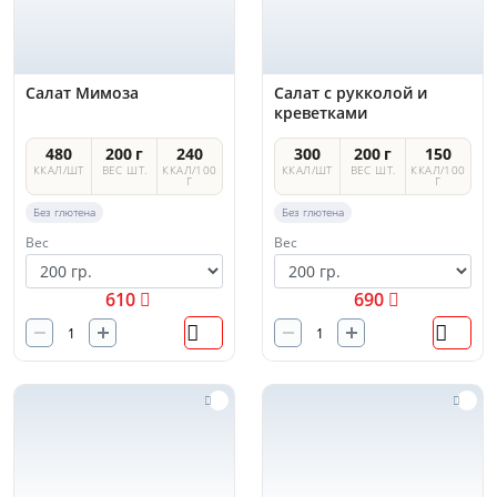
Салат Мимоза
Салат с рукколой и
креветками
480
200 г
240
300
200 г
150
ККАЛ/ШТ
ВЕС ШТ.
ККАЛ/100
ККАЛ/ШТ
ВЕС ШТ.
ККАЛ/100
Г
Г
Без глютена
Без глютена
Вес
Вес
610
690