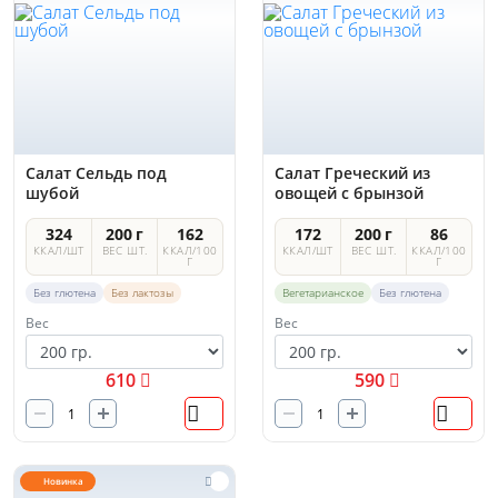
Салат Сельдь под
Салат Греческий из
шубой
овощей с брынзой
324
200 г
162
172
200 г
86
ККАЛ/ШТ
ВЕС ШТ.
ККАЛ/100
ККАЛ/ШТ
ВЕС ШТ.
ККАЛ/100
Г
Г
Без глютена
Без лактозы
Вегетарианское
Без глютена
Вес
Вес
610
590
Новинка