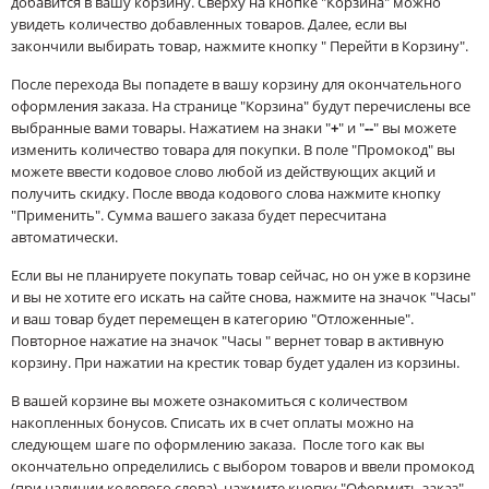
добавится в вашу корзину. Сверху на кнопке "Корзина" можно
увидеть количество добавленных товаров. Далее, если вы
закончили выбирать товар, нажмите кнопку " Перейти в Корзину".
После перехода Вы попадете в вашу корзину для окончательного
оформления заказа. На странице "Корзина" будут перечислены все
выбранные вами товары. Нажатием на знаки "
+
" и "
--
" вы можете
изменить количество товара для покупки. В поле "Промокод" вы
можете ввести кодовое слово любой из действующих акций и
получить скидку. После ввода кодового слова нажмите кнопку
"Применить". Сумма вашего заказа будет пересчитана
автоматически.
Если вы не планируете покупать товар сейчас, но он уже в корзине
и вы не хотите его искать на сайте снова, нажмите на значок "Часы"
и ваш товар будет перемещен в категорию "Отложенные".
Повторное нажатие на значок "Часы " вернет товар в активную
корзину. При нажатии на крестик товар будет удален из корзины.
В вашей корзине вы можете ознакомиться с количеством
накопленных бонусов. Списать их в счет оплаты можно на
следующем шаге по оформлению заказа. После того как вы
окончательно определились с выбором товаров и ввели промокод
(при наличии кодового слова), нажмите кнопку "Оформить заказ".