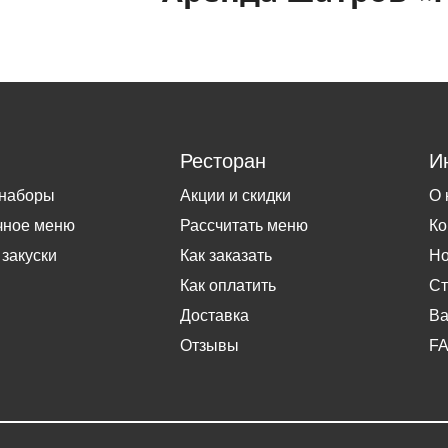
Ресторан
И
 наборы
Акции и скидки
О 
чное меню
Рассчитать меню
Ко
 закуски
Как заказать
Но
Как оплатить
Ст
Доставка
Ва
Отзывы
F