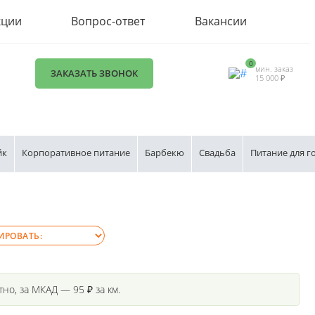
кции
Вопрос-ответ
Вакансии
0
мин. заказ
ЗАКАЗАТЬ ЗВОНОК
15 000 ₽
йк
Корпоративное питание
Барбекю
Свадьба
Питание для г
но, за МКАД — 95 ₽ за км.