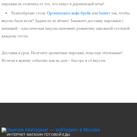
пирожки не отличить от тех, что пекут в деревенской печи!
Разнообразие стола.
Организовать кофе-брейк
или
банкет
так, чтобы
вкусно было всем? Задача не из лёгких!
Закажите
доставку пирожков с
начинкой
– классическая закуска напомнит романтику школьной столовой
каждому гостю.
Доставка в срок.
Получите ароматные пирожки, пока еще тёпленькие!
Из печи к яркому событию или на дом – быстро и со вкусом.
ИНТЕРНЕТ-МАГАЗИН ГОТОВОЙ ЕДЫ