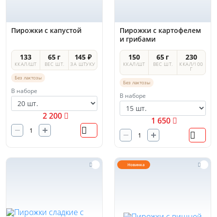
Пирожки с капустой
Пирожки с картофелем
и грибами
133
65 г
145 ₽
150
65 г
230
ККАЛ/ШТ
ВЕС ШТ.
ЗА ШТУКУ
ККАЛ/ШТ
ВЕС ШТ.
ККАЛ/100
Г
Без лактозы
Без лактозы
В наборе
В наборе
2 200
1 650
Новинка