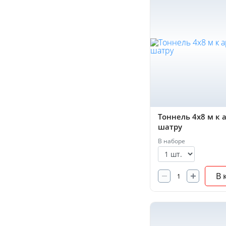
Тоннель 4х8 м к 
шатру
В наборе
В 