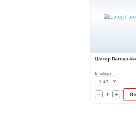
Шатер Пагода 4х
В наборе
В 