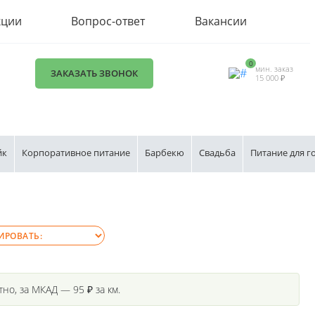
кции
Вопрос-ответ
Вакансии
0
мин. заказ
ЗАКАЗАТЬ ЗВОНОК
15 000 ₽
йк
Корпоративное питание
Барбекю
Свадьба
Питание для г
но, за МКАД — 95 ₽ за км.