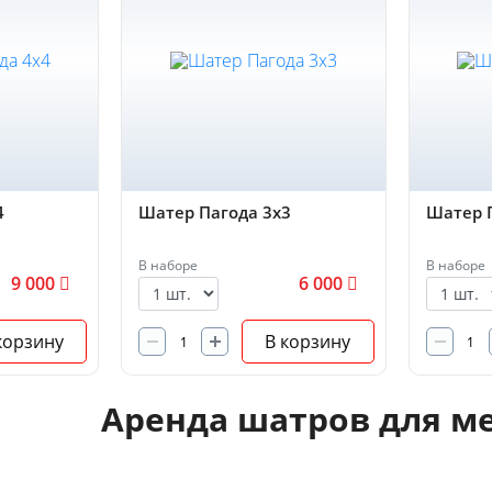
4
Шатер Пагода 3х3
Шатер 
В наборе
В наборе
9 000
6 000
корзину
В корзину
Аренда шатров для м