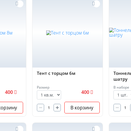
Тент с торцом 6м
Тоннель
шатру
Размер
В наборе
400
400
корзину
В корзину