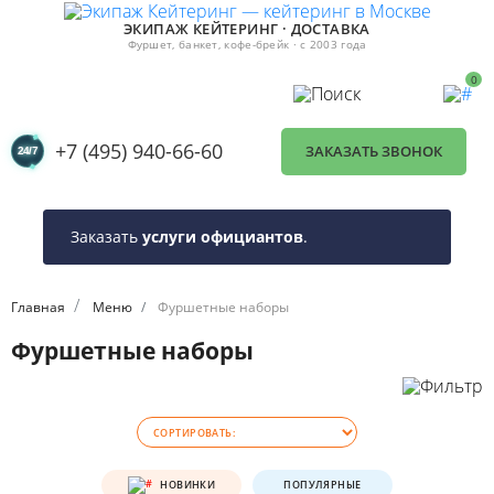
ЭКИПАЖ КЕЙТЕРИНГ · ДОСТАВКА
Фуршет, банкет, кофе-брейк · с 2003 года
0
+7 (495) 940-66-60
ЗАКАЗАТЬ ЗВОНОК
Заказать
услуги официантов
.
второй з
Главная
Меню
Фуршетные наборы
Фуршетные наборы
НОВИНКИ
ПОПУЛЯРНЫЕ