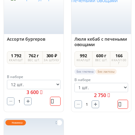
Ассорти бургеров
Люля кебаб с печеными
овощами
1 792
762 г
300 ₽
992
600 г
166
ККАЛ/ШТ
ВЕС ШТ.
ЗА ШТУКУ
ККАЛ/ШТ
ВЕС ШТ.
ККАЛ/100
Г
Без глютена
Без лактозы
В наборе
В наборе
3 600
2 750
Новинка