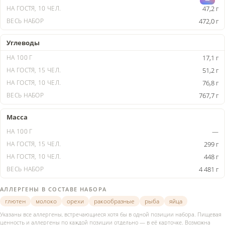
47,2 г
472,0 г
Углеводы
17,1 г
51,2 г
76,8 г
767,7 г
Масса
—
299 г
448 г
4 481 г
АЛЛЕРГЕНЫ В СОСТАВЕ НАБОРА
глютен
молоко
орехи
ракообразные
рыба
яйца
Указаны все аллергены, встречающиеся хотя бы в одной позиции набора. Пищевая
ценность и аллергены по каждой позиции отдельно — в её карточке. Возможна