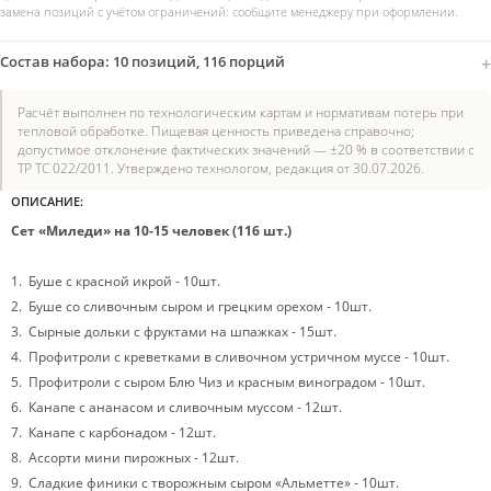
замена позиций с учётом ограничений: сообщите менеджеру при оформлении.
Состав набора: 10 позиций, 116 порций
Расчёт выполнен по технологическим картам и нормативам потерь при
тепловой обработке. Пищевая ценность приведена справочно;
допустимое отклонение фактических значений — ±20 % в соответствии с
ТР ТС 022/2011. Утверждено технологом, редакция от 30.07.2026.
ОПИСАНИЕ:
Сет
«Миледи» на 10-15 человек (116 шт.)
1. Буше с красной икрой - 10шт.
2. Буше со сливочным сыром и грецким орехом - 10шт.
3. Сырные дольки с фруктами на шпажках - 15шт.
4. Профитроли с креветками в сливочном устричном муссе - 10шт.
5. Профитроли с сыром Блю Чиз и красным виноградом - 10шт.
6. Канапе с ананасом и сливочным муссом - 12шт.
7. Канапе с карбонадом - 12шт.
8. Ассорти мини пирожных - 12шт.
9. Сладкие финики с творожным сыром «Альметте» - 10шт.