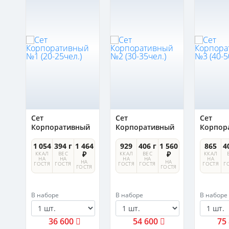
5-
Сет
Сет
Сет
Корпоративный
Корпоративный
Корпор
№1 (20-25чел.)
№2 (30-35чел.)
№3 (40-
8 ₽
1 054
394 г
1 464
929
406 г
1 560
865
4
₽
₽
А
ККАЛ
ВЕС
ККАЛ
ВЕС
ККАЛ
СТЯ
НА
НА
НА
НА
НА
НА
НА
ГОСТЯ
ГОСТЯ
ГОСТЯ
ГОСТЯ
ГОСТЯ
Г
ГОСТЯ
ГОСТЯ
В наборе
В наборе
В наборе
36 600
54 600
75