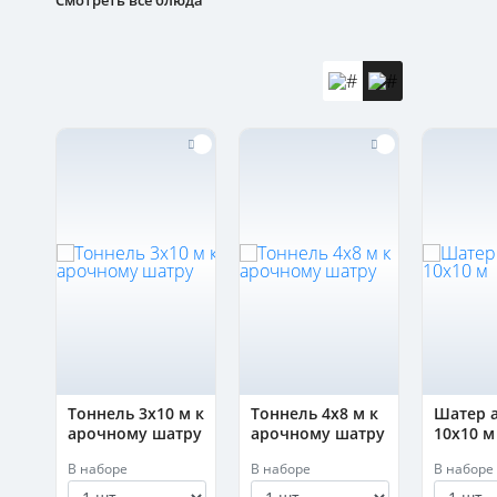
Смотреть все блюда
ый
Тоннель 3х10 м к
Тоннель 4х8 м к
Шатер 
арочному шатру
арочному шатру
10х10 м
В наборе
В наборе
В наборе