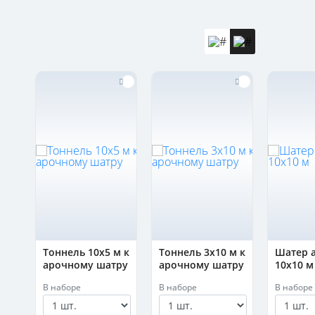
ый
Тоннель 10х5 м к
Тоннель 3х10 м к
Шатер 
арочному шатру
арочному шатру
10х10 м
В наборе
В наборе
В наборе