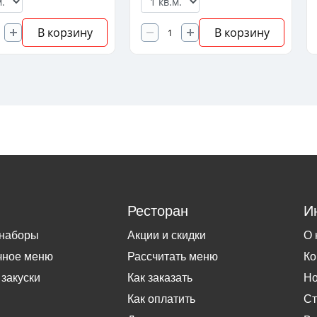
В корзину
В корзину
Ресторан
И
 наборы
Акции и скидки
О 
чное меню
Рассчитать меню
Ко
 закуски
Как заказать
Но
Как оплатить
Ст