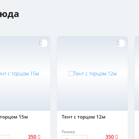
люда
 торцом 15м
Тент с торцом 12м
Размер
350
350