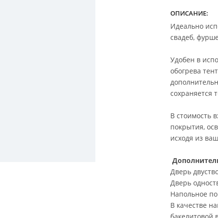
ОПИСАНИЕ:
Идеально исп
свадеб, фурше
Удобен в испо
обогрева тен
дополнительн
сохраняется т
В стоимость 
покрытия, ос
исходя из ва
Дополнитель
Дверь двуство
Дверь одноств
Напольное пок
В качестве н
бакелитовой 