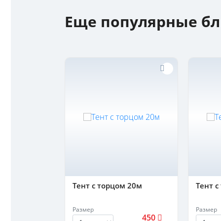
Еще популярные б
м 6м
Тент с торцом 20м
Тент с
Размер
Размер
400
450