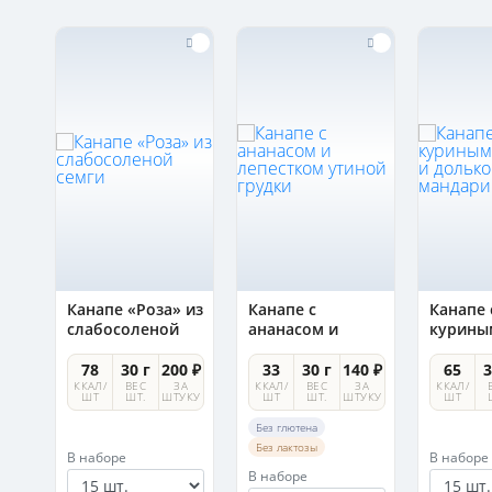
Канапе «Роза» из
Канапе с
Канапе 
слабосоленой
ананасом и
курины
семги
лепестком
рулето
утиной грудки
долько
0 ₽
78
30 г
200 ₽
33
30 г
140 ₽
65
3
мандар
А
ККАЛ/
ВЕС
ЗА
ККАЛ/
ВЕС
ЗА
ККАЛ/
УКУ
ШТ
ШТ.
ШТУКУ
ШТ
ШТ.
ШТУКУ
ШТ
Без глютена
Без лактозы
В наборе
В наборе
В наборе