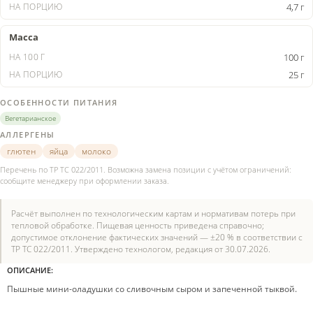
4,7 г
Масса
100 г
25 г
ОСОБЕННОСТИ ПИТАНИЯ
Вегетарианское
АЛЛЕРГЕНЫ
глютен
яйца
молоко
Перечень по ТР ТС 022/2011. Возможна замена позиции с учётом ограничений:
сообщите менеджеру при оформлении заказа.
Расчёт выполнен по технологическим картам и нормативам потерь при
тепловой обработке. Пищевая ценность приведена справочно;
допустимое отклонение фактических значений — ±20 % в соответствии с
ТР ТС 022/2011. Утверждено технологом, редакция от 30.07.2026.
ОПИСАНИЕ:
Пышные мини-оладушки со сливочным сыром и запеченной тыквой.