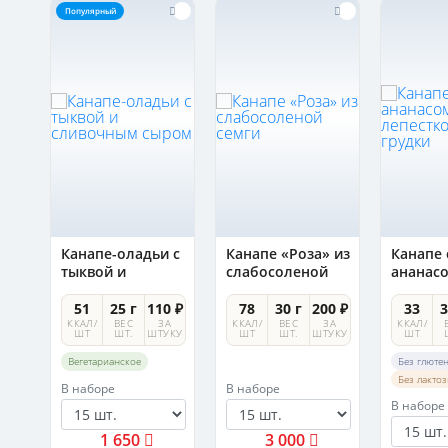
Популярный
Канапе-оладьи с
Канапе «Роза» из
Канапе 
тыквой и
слабосоленой
ананас
сливочным
семги
лепест
сыром
утиной 
0 ₽
51
25 г
110 ₽
78
30 г
200 ₽
33
3
А
ККАЛ/
ВЕС
ЗА
ККАЛ/
ВЕС
ЗА
ККАЛ/
УКУ
ШТ
ШТ.
ШТУКУ
ШТ
ШТ.
ШТУКУ
ШТ
Вегетарианское
Без глюте
Без лакто
В наборе
В наборе
В наборе
1 650
3 000