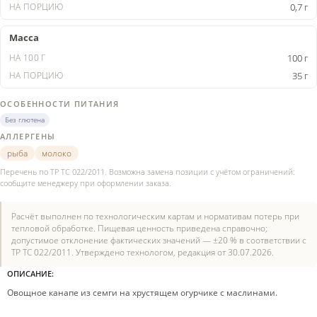
0,7 г
Масса
100 г
35 г
ОСОБЕННОСТИ ПИТАНИЯ
Без глютена
АЛЛЕРГЕНЫ
рыба
молоко
Перечень по ТР ТС 022/2011. Возможна замена позиции с учётом ограничений:
сообщите менеджеру при оформлении заказа.
Расчёт выполнен по технологическим картам и нормативам потерь при
тепловой обработке. Пищевая ценность приведена справочно;
допустимое отклонение фактических значений — ±20 % в соответствии с
ТР ТС 022/2011. Утверждено технологом, редакция от 30.07.2026.
ОПИСАНИЕ:
Овощное канапе из семги на хрустящем огурчике с маслинами.