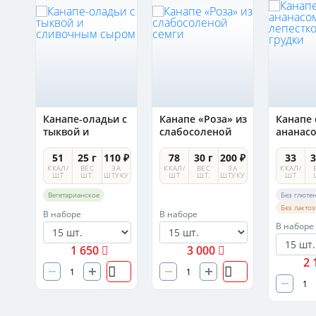
Канапе-оладьи с
Канапе «Роза» из
Канапе 
ым
тыквой и
слабосоленой
ананас
сливочным
семги
лепест
сыром
утиной 
0 ₽
51
25 г
110 ₽
78
30 г
200 ₽
33
3
А
ККАЛ/
ВЕС
ЗА
ККАЛ/
ВЕС
ЗА
ККАЛ/
УКУ
ШТ
ШТ.
ШТУКУ
ШТ
ШТ.
ШТУКУ
ШТ
Вегетарианское
Без глюте
Без лакто
В наборе
В наборе
В наборе
1 650
3 000
2 