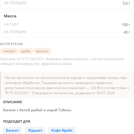
5,6 г
Масса
100 г
40 г
АЛЛЕРГЕНЫ
глютен
рыба
молоко
Перечень по ТР ТС 022/2011. Возможна замена позиции с учётом ограничений:
сообщите менеджеру при оформлении заказа.
Расчёт выполнен по технологическим картам и нормативам потерь при
тепловой обработке. Пищевая ценность приведена справочно;
допустимое отклонение фактических значений — ±20 % в соответствии с
ТР ТС 022/2011. Утверждено технологом, редакция от 30.07.2026.
ОПИСАНИЕ:
Канапе с белой рыбой и икрой Тобико.
ПОДХОДИТ ДЛЯ:
Банкет
Фуршет
Кофе-брейк