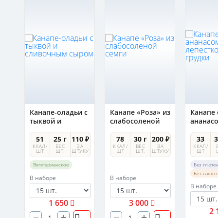
Канапе-оладьи с
Канапе «Роза» из
Канапе 
ым
тыквой и
слабосоленой
ананас
сливочным
семги
лепест
сыром
утиной 
0 ₽
51
25 г
110 ₽
78
30 г
200 ₽
33
3
А
ККАЛ/
ВЕС
ЗА
ККАЛ/
ВЕС
ЗА
ККАЛ/
УКУ
ШТ
ШТ.
ШТУКУ
ШТ
ШТ.
ШТУКУ
ШТ
Вегетарианское
Без глюте
Без лакто
В наборе
В наборе
В наборе
1 650
3 000
2 