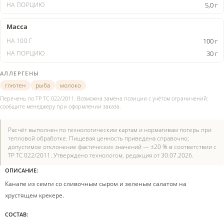
5,0 г
Масса
100 г
30 г
АЛЛЕРГЕНЫ
глютен
рыба
молоко
Перечень по ТР ТС 022/2011. Возможна замена позиции с учётом ограничений:
сообщите менеджеру при оформлении заказа.
Расчёт выполнен по технологическим картам и нормативам потерь при
тепловой обработке. Пищевая ценность приведена справочно;
допустимое отклонение фактических значений — ±20 % в соответствии с
ТР ТС 022/2011. Утверждено технологом, редакция от 30.07.2026.
ОПИСАНИЕ:
Канапе из семги со сливочным сыром и зеленым салатом на
хрустящем крекере.
СОСТАВ: