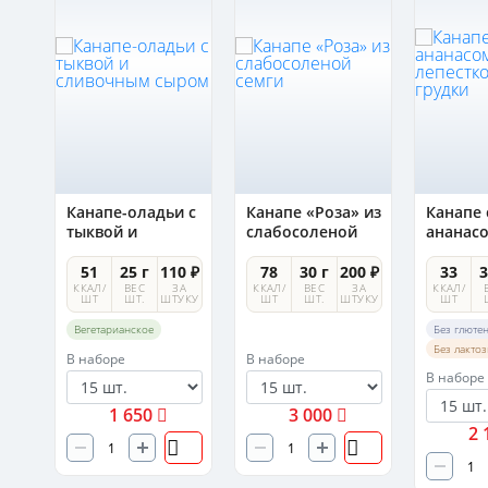
Канапе-оладьи с
Канапе «Роза» из
Канапе 
ым
тыквой и
слабосоленой
ананас
сливочным
семги
лепест
сыром
утиной 
0 ₽
51
25 г
110 ₽
78
30 г
200 ₽
33
3
А
ККАЛ/
ВЕС
ЗА
ККАЛ/
ВЕС
ЗА
ККАЛ/
УКУ
ШТ
ШТ.
ШТУКУ
ШТ
ШТ.
ШТУКУ
ШТ
Вегетарианское
Без глюте
Без лакто
В наборе
В наборе
В наборе
1 650
3 000
2 