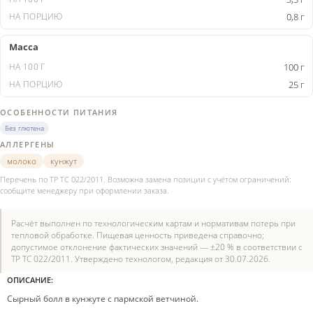
0,8 г
Масса
100 г
25 г
ОСОБЕННОСТИ ПИТАНИЯ
Без глютена
АЛЛЕРГЕНЫ
молоко
кунжут
Перечень по ТР ТС 022/2011. Возможна замена позиции с учётом ограничений:
сообщите менеджеру при оформлении заказа.
Расчёт выполнен по технологическим картам и нормативам потерь при
тепловой обработке. Пищевая ценность приведена справочно;
допустимое отклонение фактических значений — ±20 % в соответствии с
ТР ТС 022/2011. Утверждено технологом, редакция от 30.07.2026.
ОПИСАНИЕ:
Сырный болл в кунжуте с пармской ветчиной.