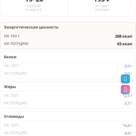
ПОРЦИЙ
ЗА ОДНУ
В НАБОРЕ
ПОРЦИЮ
Энергетическая ценность
208 ккал
63 ккал
Белки
9,9 г
3,0 г
Жиры
12,3 г
3,7 г
Углеводы
14,4 г
4,4 г