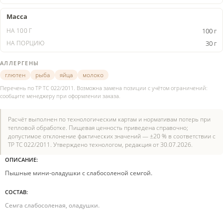
Масса
100 г
30 г
АЛЛЕРГЕНЫ
глютен
рыба
яйца
молоко
Перечень по ТР ТС 022/2011. Возможна замена позиции с учётом ограничений:
сообщите менеджеру при оформлении заказа.
Расчёт выполнен по технологическим картам и нормативам потерь при
тепловой обработке. Пищевая ценность приведена справочно;
допустимое отклонение фактических значений — ±20 % в соответствии с
ТР ТС 022/2011. Утверждено технологом, редакция от 30.07.2026.
ОПИСАНИЕ:
Пышные мини-оладушки с слабосоленой семгой.
СОСТАВ:
Семга слабосоленая, оладушки.