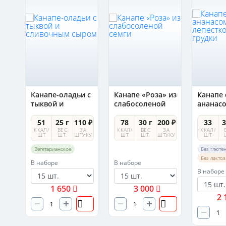
Канапе-оладьи с
Канапе «Роза» из
Канапе 
ым
тыквой и
слабосоленой
ананас
сливочным
семги
лепест
сыром
утиной 
0 ₽
51
25 г
110 ₽
78
30 г
200 ₽
33
3
А
ККАЛ/
ВЕС
ЗА
ККАЛ/
ВЕС
ЗА
ККАЛ/
УКУ
ШТ
ШТ.
ШТУКУ
ШТ
ШТ.
ШТУКУ
ШТ
Вегетарианское
Без глюте
Без лакто
В наборе
В наборе
В наборе
1 650
3 000
2 