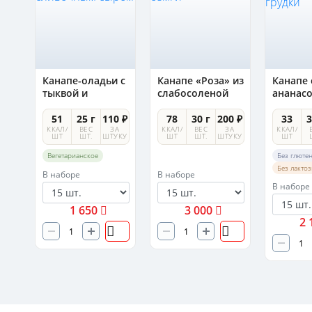
Канапе-оладьи с
Канапе «Роза» из
Канапе 
ым
тыквой и
слабосоленой
ананас
сливочным
семги
лепест
сыром
утиной 
0 ₽
51
25 г
110 ₽
78
30 г
200 ₽
33
3
А
ККАЛ/
ВЕС
ЗА
ККАЛ/
ВЕС
ЗА
ККАЛ/
УКУ
ШТ
ШТ.
ШТУКУ
ШТ
ШТ.
ШТУКУ
ШТ
Вегетарианское
Без глюте
Без лакто
В наборе
В наборе
В наборе
1 650
3 000
2 