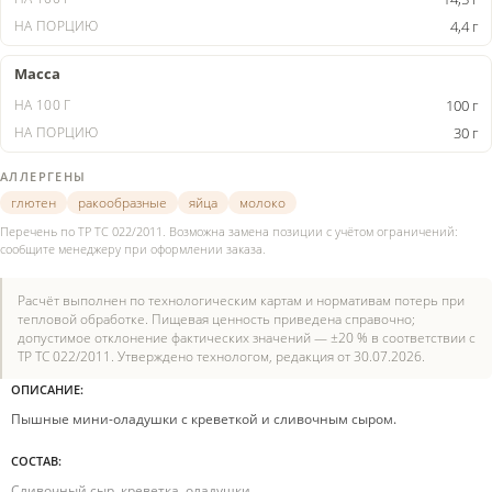
4,4 г
Масса
100 г
30 г
АЛЛЕРГЕНЫ
глютен
ракообразные
яйца
молоко
Перечень по ТР ТС 022/2011. Возможна замена позиции с учётом ограничений:
сообщите менеджеру при оформлении заказа.
Расчёт выполнен по технологическим картам и нормативам потерь при
тепловой обработке. Пищевая ценность приведена справочно;
допустимое отклонение фактических значений — ±20 % в соответствии с
ТР ТС 022/2011. Утверждено технологом, редакция от 30.07.2026.
ОПИСАНИЕ:
Пышные мини-оладушки с креветкой и сливочным сыром.
СОСТАВ:
Сливочный сыр, креветка, оладушки.