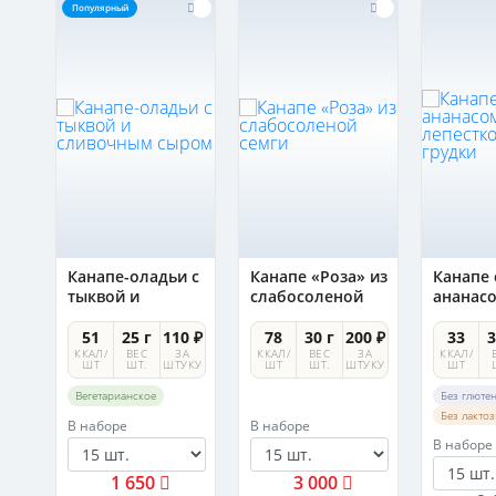
Популярный
Канапе-оладьи с
Канапе «Роза» из
Канапе 
ым
тыквой и
слабосоленой
ананас
сливочным
семги
лепест
сыром
утиной 
0 ₽
51
25 г
110 ₽
78
30 г
200 ₽
33
3
А
ККАЛ/
ВЕС
ЗА
ККАЛ/
ВЕС
ЗА
ККАЛ/
УКУ
ШТ
ШТ.
ШТУКУ
ШТ
ШТ.
ШТУКУ
ШТ
Вегетарианское
Без глюте
Без лакто
В наборе
В наборе
В наборе
1 650
3 000