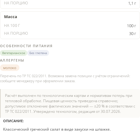
1,1 г
Масса
100 г
30 г
ОСОБЕННОСТИ ПИТАНИЯ
Вегетарианское
Без глютена
АЛЛЕРГЕНЫ
молоко
Перечень по ТР ТС 022/2011. Возможна замена позиции с учётом ограничений:
сообщите менеджеру при оформлении заказа.
Расчёт выполнен по технологическим картам и нормативам потерь при
тепловой обработке. Пищевая ценность приведена справочно;
допустимое отклонение фактических значений — ±20 % в соответствии с
ТР ТС 022/2011. Утверждено технологом, редакция от 30.07.2026.
ОПИСАНИЕ:
Классический греческий салат в виде закуски на шпажке.