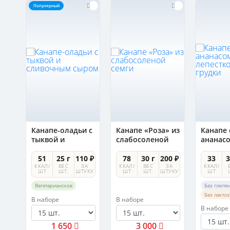
Популярный
Канапе-оладьи с
Канапе «Роза» из
Канапе 
ым
тыквой и
слабосоленой
ананас
сливочным
семги
лепест
сыром
утиной 
0 ₽
51
25 г
110 ₽
78
30 г
200 ₽
33
3
А
ККАЛ/
ВЕС
ЗА
ККАЛ/
ВЕС
ЗА
ККАЛ/
УКУ
ШТ
ШТ.
ШТУКУ
ШТ
ШТ.
ШТУКУ
ШТ
Вегетарианское
Без глюте
Без лакто
В наборе
В наборе
В наборе
1 650
3 000