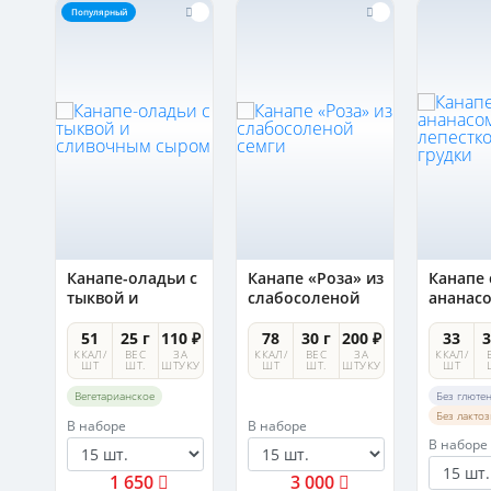
Популярный
Канапе-оладьи с
Канапе «Роза» из
Канапе 
ым
тыквой и
слабосоленой
ананас
сливочным
семги
лепест
сыром
утиной 
0 ₽
51
25 г
110 ₽
78
30 г
200 ₽
33
3
А
ККАЛ/
ВЕС
ЗА
ККАЛ/
ВЕС
ЗА
ККАЛ/
УКУ
ШТ
ШТ.
ШТУКУ
ШТ
ШТ.
ШТУКУ
ШТ
Вегетарианское
Без глюте
Без лакто
В наборе
В наборе
В наборе
1 650
3 000