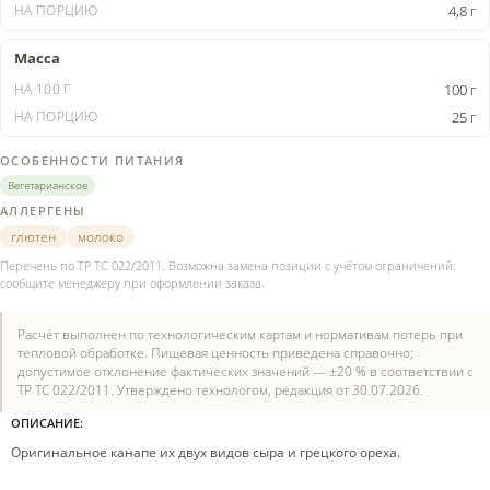
4,8 г
Масса
100 г
25 г
ОСОБЕННОСТИ ПИТАНИЯ
Вегетарианское
АЛЛЕРГЕНЫ
глютен
молоко
Перечень по ТР ТС 022/2011. Возможна замена позиции с учётом ограничений:
сообщите менеджеру при оформлении заказа.
Расчёт выполнен по технологическим картам и нормативам потерь при
тепловой обработке. Пищевая ценность приведена справочно;
допустимое отклонение фактических значений — ±20 % в соответствии с
ТР ТС 022/2011. Утверждено технологом, редакция от 30.07.2026.
ОПИСАНИЕ:
Оригинальное канапе их двух видов сыра и грецкого ореха.