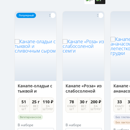
Популярный
Канапе-оладьи с
Канапе «Роза» из
Канапе 
ым
тыквой и
слабосоленой
ананас
сливочным
семги
лепест
сыром
утиной 
0 ₽
51
25 г
110 ₽
78
30 г
200 ₽
33
3
А
ККАЛ/
ВЕС
ЗА
ККАЛ/
ВЕС
ЗА
ККАЛ/
УКУ
ШТ
ШТ.
ШТУКУ
ШТ
ШТ.
ШТУКУ
ШТ
Вегетарианское
Без глюте
Без лакто
В наборе
В наборе
В наборе