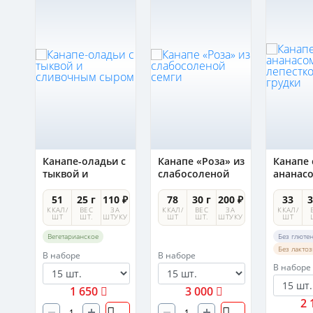
Канапе-оладьи с
Канапе «Роза» из
Канапе 
ым
тыквой и
слабосоленой
ананас
сливочным
семги
лепест
сыром
утиной 
0 ₽
51
25 г
110 ₽
78
30 г
200 ₽
33
3
А
ККАЛ/
ВЕС
ЗА
ККАЛ/
ВЕС
ЗА
ККАЛ/
УКУ
ШТ
ШТ.
ШТУКУ
ШТ
ШТ.
ШТУКУ
ШТ
Вегетарианское
Без глюте
Без лакто
В наборе
В наборе
В наборе
1 650
3 000
2 