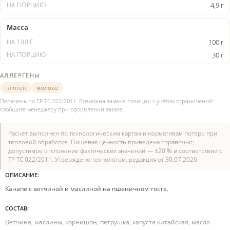
4,9 г
Масса
100 г
30 г
АЛЛЕРГЕНЫ
глютен
молоко
Перечень по ТР ТС 022/2011. Возможна замена позиции с учётом ограничений:
сообщите менеджеру при оформлении заказа.
Расчёт выполнен по технологическим картам и нормативам потерь при
тепловой обработке. Пищевая ценность приведена справочно;
допустимое отклонение фактических значений — ±20 % в соответствии с
ТР ТС 022/2011. Утверждено технологом, редакция от 30.07.2026.
ОПИСАНИЕ:
Канапе с ветчиной и маслиной на пшеничном тосте.
СОСТАВ:
Ветчина, маслины, корнишон, петрушка, капуста китайская, масло