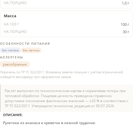
1,0 г
Масса
100 г
30 г
ОСОБЕННОСТИ ПИТАНИЯ
Без глютена
Без лактозы
АЛЛЕРГЕНЫ
ракообразные
Перечень по ТР ТС 022/2011. Возможна замена позиции с учётом ограничений:
сообщите менеджеру при оформлении заказа.
Расчёт выполнен по технологическим картам и нормативам потерь при
тепловой обработке. Пищевая ценность приведена справочно;
допустимое отклонение фактических значений — ±20 % в соответствии с
ТР ТС 022/2011. Утверждено технологом, редакция от 30.07.2026.
ОПИСАНИЕ:
Рулетики из ананаса и креветки в нежной грудинке.