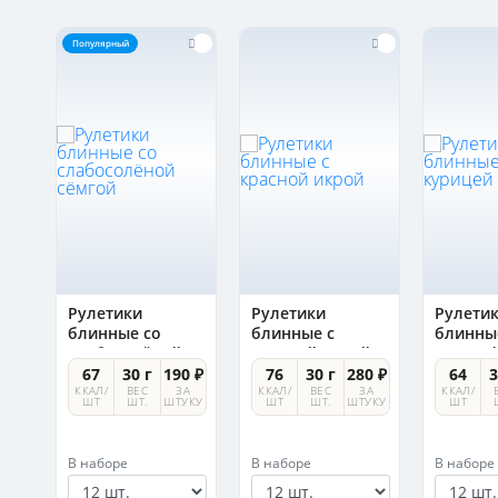
Популярный
Рулетики
Рулетики
Рулети
блинные со
блинные с
блинны
слабосолёной
красной икрой
курице
сёмгой
0 ₽
67
30 г
190 ₽
76
30 г
280 ₽
64
3
А
ККАЛ/
ВЕС
ЗА
ККАЛ/
ВЕС
ЗА
ККАЛ/
УКУ
ШТ
ШТ.
ШТУКУ
ШТ
ШТ.
ШТУКУ
ШТ
В наборе
В наборе
В наборе