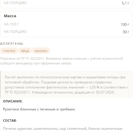
5,1 г
Масса
100 г
30 г
АЛЛЕРГЕНЫ
глютен
яйца
молоко
Перечень по ТР ТС 022/2011. Возможна замена позиции с учётом ограничений:
сообщите менеджеру при оформлении заказа.
Расчёт выполнен по технологическим картам и нормативам потерь при
тепловой обработке. Пищевая ценность приведена справочно;
допустимое отклонение фактических значений — ±20 % в соответствии с
ТР ТС 022/2011. Утверждено технологом, редакция от 30.07.2026.
ОПИСАНИЕ:
Рулетики блинные с печенью и грибами.
СОСТАВ:
Печень куриная, шампиньоны, сыр сливочный, блины пшеничные.