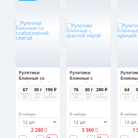
Рулетики
Рулетики
Рулети
блинные со
блинные с
блинны
слабосолёной
красной икрой
курице
сёмгой
5 ₽
67
30 г
190 ₽
76
30 г
280 ₽
64
3
А
ККАЛ/
ВЕС
ЗА
ККАЛ/
ВЕС
ЗА
ККАЛ/
УКУ
ШТ
ШТ.
ШТУКУ
ШТ
ШТ.
ШТУКУ
ШТ
В наборе
В наборе
В наборе
2 280
3 360
1 