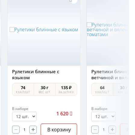
Рулетики блинные с
Рулетики блинные
языком
ветчиной и вялен
томатами
74
30 г
135 ₽
64
30 г
ККАЛ/ШТ
ВЕС ШТ.
ЗА ШТУКУ
ККАЛ/ШТ
ВЕС ШТ.
В наборе
В наборе
1 620
В корзину
В к