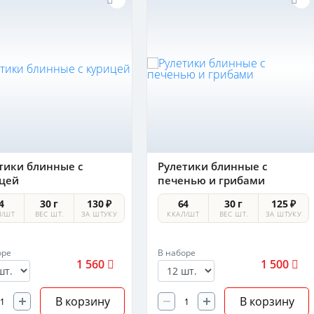
тики блинные с
Рулетики блинные с
цей
печенью и грибами
4
30 г
130 ₽
64
30 г
125 ₽
Л/ШТ
ВЕС ШТ.
ЗА ШТУКУ
ККАЛ/ШТ
ВЕС ШТ.
ЗА ШТУКУ
оре
В наборе
1 560
1 500
В корзину
В корзину