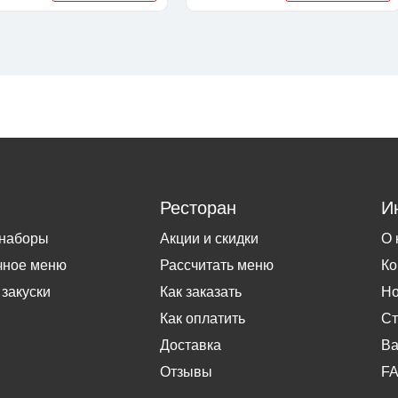
Ресторан
И
 наборы
Акции и скидки
О 
чное меню
Рассчитать меню
Ко
 закуски
Как заказать
Но
Как оплатить
Ст
Доставка
Ва
Отзывы
F