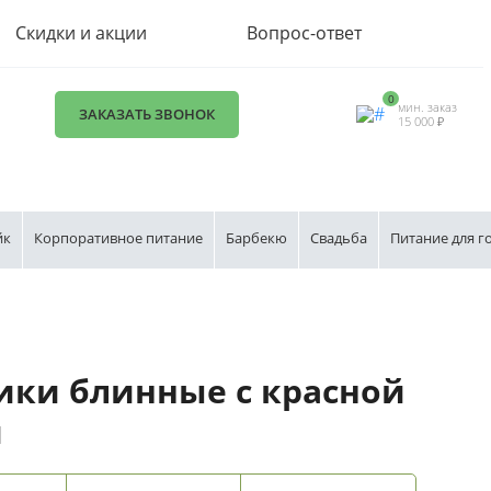
Скидки и акции
Вопрос-ответ
0
мин. заказ
ЗАКАЗАТЬ ЗВОНОК
15 000 ₽
йк
Корпоративное питание
Барбекю
Свадьба
Питание для г
ики блинные с красной
й