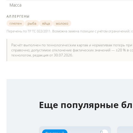
Масса
АЛЛЕРГЕНЫ
глютен
рыба
яйца
молоко
Перечень по ТР ТС 022/2011. Возможна замена позиции с учётом ограничений: 
Расчёт выполнен по технологическим картам и нормативам потерь при
справочно; допустимое отклонение фактических значений — ±20 % в со
технологом, редакция от 30.07.2026.
Еще популярные б