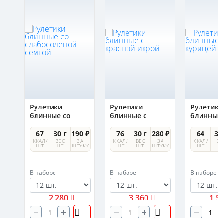
Рулетики
Рулетики
Рулети
блинные со
блинные с
блинны
слабосолёной
красной икрой
курице
сёмгой
0 ₽
67
30 г
190 ₽
76
30 г
280 ₽
64
3
А
ККАЛ/
ВЕС
ЗА
ККАЛ/
ВЕС
ЗА
ККАЛ/
УКУ
ШТ
ШТ.
ШТУКУ
ШТ
ШТ.
ШТУКУ
ШТ
В наборе
В наборе
В наборе
2 280
3 360
1 