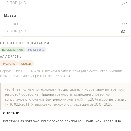
1,5 г
Масса
100 г
30 г
ОСОБЕННОСТИ ПИТАНИЯ
Вегетарианское
Без глютена
АЛЛЕРГЕНЫ
молоко
орехи
Перечень по ТР ТС 022/2011. Возможна замена позиции с учётом ограничений:
сообщите менеджеру при оформлении заказа.
Расчёт выполнен по технологическим картам и нормативам потерь при
тепловой обработке. Пищевая ценность приведена справочно;
допустимое отклонение фактических значений — ±20 % в соответствии с
ТР ТС 022/2011. Утверждено технологом, редакция от 30.07.2026.
ОПИСАНИЕ:
Рулетики из баклажанов с орехово-сливочной начинкой и зеленью.