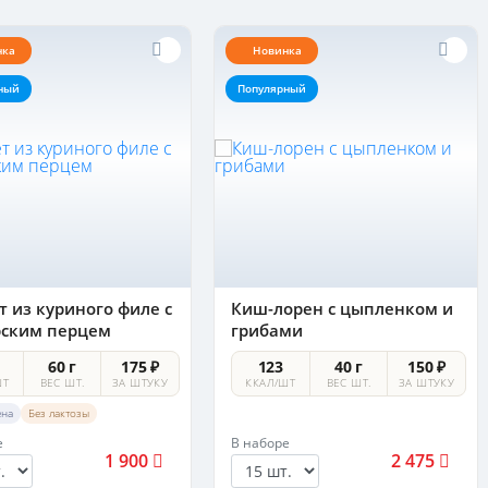
нка
Новинка
ный
Популярный
 из куриного филе с
Киш-лорен с цыпленком и
рским перцем
грибами
60 г
175 ₽
123
40 г
150 ₽
ШТ
ВЕС ШТ.
ЗА ШТУКУ
ККАЛ/ШТ
ВЕС ШТ.
ЗА ШТУКУ
ена
Без лактозы
е
В наборе
1 900
2 475