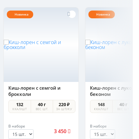
Новинка
Новинка
Киш-лорен с семгой и
Киш-лорен с луком-
брокколи
беконом
132
40 г
220 ₽
148
40 г
ККАЛ/ШТ
ВЕС ШТ.
ЗА ШТУКУ
ККАЛ/ШТ
ВЕС ШТ.
В наборе
В наборе
3 450
2