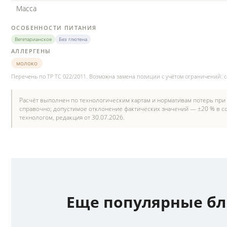
Масса
ОСОБЕННОСТИ ПИТАНИЯ
Вегетарианское
Без глютена
АЛЛЕРГЕНЫ
молоко
Перечень по ТР ТС 022/2011. Возможна замена позиции с учётом ограничений: 
Расчёт выполнен по технологическим картам и нормативам потерь при
справочно; допустимое отклонение фактических значений — ±20 % в со
технологом, редакция от 30.07.2026.
Еще популярные б