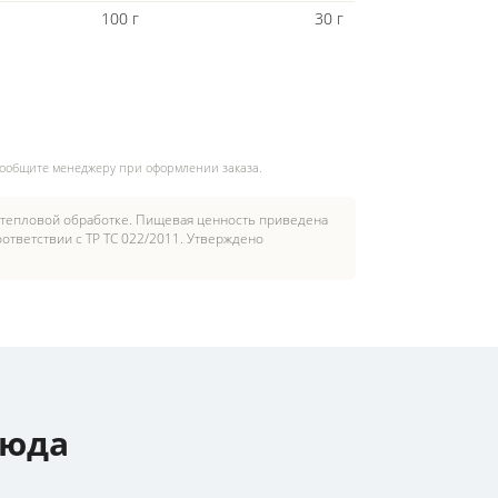
100 г
30 г
сообщите менеджеру при оформлении заказа.
 тепловой обработке. Пищевая ценность приведена
ответствии с ТР ТС 022/2011. Утверждено
люда