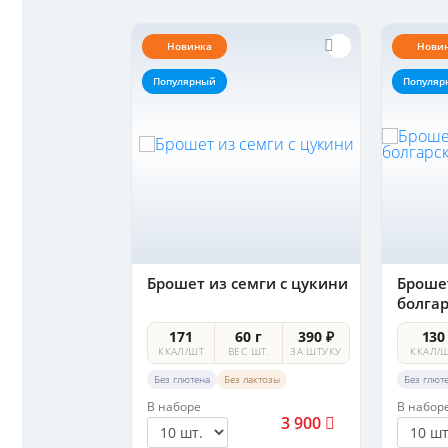
Новинка
Нови
Популярный
Популяр
ибным
Брошет из семги с цукини
Брошет
болга
 г
250 ₽
171
60 г
390 ₽
130
ШТ.
ЗА ШТУКУ
ККАЛ/ШТ
ВЕС ШТ.
ЗА ШТУКУ
ККАЛ/
Без глютена
Без лактозы
Без глют
В наборе
В набор
2 500
3 900