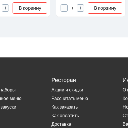
В корзину
В корзину
Ресторан
И
 наборы
Акции и скидки
О 
чное меню
Рассчитать меню
Ко
 закуски
Как заказать
Но
Как оплатить
Ст
Доставка
Ва