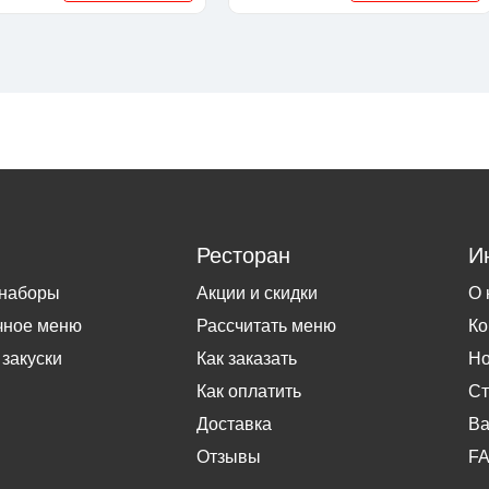
Ресторан
И
 наборы
Акции и скидки
О 
чное меню
Рассчитать меню
Ко
 закуски
Как заказать
Но
Как оплатить
Ст
Доставка
Ва
Отзывы
F