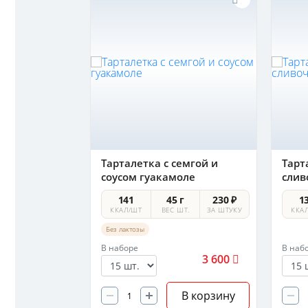
сырным
Тарталетка с семгой и
Тарт
рушкой
соусом гуакамоле
слив
г
125 ₽
141
45 г
230 ₽
1
ШТ.
ЗА ШТУКУ
ККАЛ/ШТ
ВЕС ШТ.
ЗА ШТУКУ
ККА
Без лактозы
В наборе
В наб
2 025
3 600
В корзину
В корзину