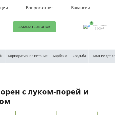
кции
Вопрос-ответ
Вакансии
0
мин. заказ
ЗАКАЗАТЬ ЗВОНОК
15 000 ₽
йк
Корпоративное питание
Барбекю
Свадьба
Питание для г
орен с луком-порей и
ном