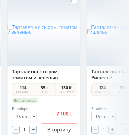
Тарталетка с сыром,
Тарталетка с сала
томатом и зеленью
Ришелье
114
35 г
130 ₽
124
35 г
ККАЛ/ШТ
ВЕС ШТ.
ЗА ШТУКУ
ККАЛ/ШТ
ВЕС ШТ.
Вегетарианское
В наборе
В наборе
2 100
В корзину
В к