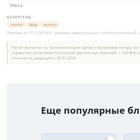
Масса
АЛЛЕРГЕНЫ
глютен
яйца
молоко
Перечень по ТР ТС 022/2011. Возможна замена позиции с учётом ограничений: 
Расчёт выполнен по технологическим картам и нормативам потерь при
справочно; допустимое отклонение фактических значений — ±20 % в со
технологом, редакция от 30.07.2026.
Еще популярные б