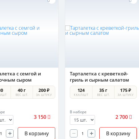
алетка с семгой и
Тарталетка с креветкой-
очным сыром
гриль и сырным салатом
30
40 г
200 ₽
124
35 г
175 ₽
Л/ШТ
ВЕС ШТ.
ЗА ШТУКУ
ККАЛ/ШТ
ВЕС ШТ.
ЗА ШТУКУ
оре
В наборе
3 150
2 700
В корзину
В корзину