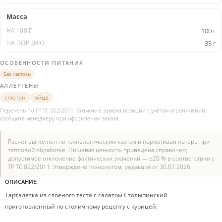
Масса
100 г
35 г
ОСОБЕННОСТИ ПИТАНИЯ
Без лактозы
АЛЛЕРГЕНЫ
глютен
яйца
Перечень по ТР ТС 022/2011. Возможна замена позиции с учётом ограничений:
сообщите менеджеру при оформлении заказа.
Расчёт выполнен по технологическим картам и нормативам потерь при
тепловой обработке. Пищевая ценность приведена справочно;
допустимое отклонение фактических значений — ±20 % в соответствии с
ТР ТС 022/2011. Утверждено технологом, редакция от 30.07.2026.
ОПИСАНИЕ:
Тарталетка из слоеного теста с салатом Столыпинский
приготовленный по столичному рецепту с курицей.