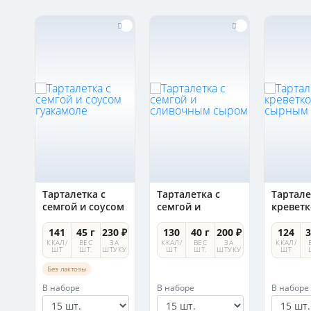
Тарталетка с
Тарталетка с
Тартале
ом
семгой и соусом
семгой и
креветк
гуакамоле
сливочным
и сырн
сыром
салато
5 ₽
141
45 г
230 ₽
130
40 г
200 ₽
124
3
А
ККАЛ/
ВЕС
ЗА
ККАЛ/
ВЕС
ЗА
ККАЛ/
УКУ
ШТ
ШТ.
ШТУКУ
ШТ
ШТ.
ШТУКУ
ШТ
Без лактозы
В наборе
В наборе
В наборе