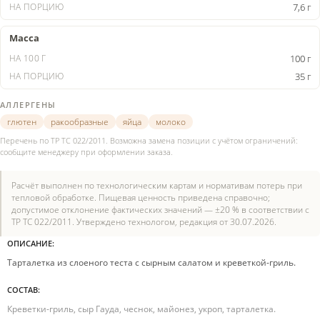
7,6 г
Масса
100 г
35 г
АЛЛЕРГЕНЫ
глютен
ракообразные
яйца
молоко
Перечень по ТР ТС 022/2011. Возможна замена позиции с учётом ограничений:
сообщите менеджеру при оформлении заказа.
Расчёт выполнен по технологическим картам и нормативам потерь при
тепловой обработке. Пищевая ценность приведена справочно;
допустимое отклонение фактических значений — ±20 % в соответствии с
ТР ТС 022/2011. Утверждено технологом, редакция от 30.07.2026.
ОПИСАНИЕ:
Тарталетка из слоеного теста с сырным салатом и креветкой-гриль.
СОСТАВ:
Креветки-гриль, сыр Гауда, чеснок, майонез, укроп, тарталетка.