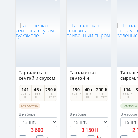
Тарталетка с
Тарталетка с
Тартале
семгой и соусом
семгой и
сыром,
гуакамоле
сливочным
и зеле
сыром
0 ₽
141
45 г
230 ₽
130
40 г
200 ₽
114
3
А
ККАЛ/
ВЕС
ЗА
ККАЛ/
ВЕС
ЗА
ККАЛ/
УКУ
ШТ
ШТ.
ШТУКУ
ШТ
ШТ.
ШТУКУ
ШТ
Без лактозы
Вегетариа
В наборе
В наборе
В наборе
3 600
3 150
2 