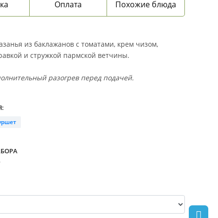
ка
Оплата
Похожие блюда
азанья из баклажанов с томатами, крем чизом,
равкой и стружкой пармской ветчины.
полнительный разогрев перед подачей.
:
уршет
АБОРА
.