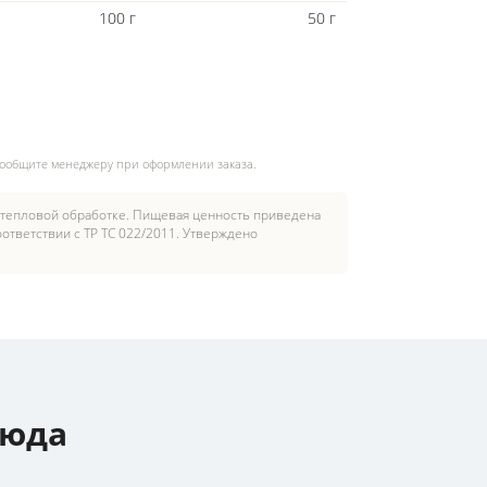
100 г
50 г
сообщите менеджеру при оформлении заказа.
 тепловой обработке. Пищевая ценность приведена
ответствии с ТР ТС 022/2011. Утверждено
люда