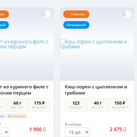
нка
Новинка
ный
Популярный
 из куриного филе с
Киш-лорен с цыпленком и
рским перцем
грибами
60 г
175 ₽
123
40 г
150 ₽
ШТ
ВЕС ШТ.
ЗА ШТУКУ
ККАЛ/ШТ
ВЕС ШТ.
ЗА ШТУКУ
ена
Без лактозы
е
В наборе
1 900
2 475