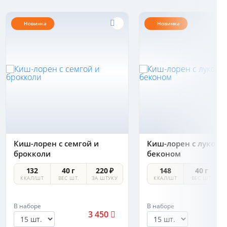
Новинка
Новинка
Киш-лорен с семгой и
Киш-лорен с луком-
брокколи
беконом
132
40 г
220 ₽
148
40 г
ККАЛ/ШТ
ВЕС ШТ.
ЗА ШТУКУ
ККАЛ/ШТ
ВЕС ШТ.
В наборе
В наборе
3 450
2