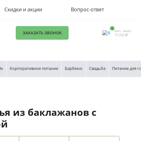
Скидки и акции
Вопрос-ответ
0
мин. заказ
ЗАКАЗАТЬ ЗВОНОК
15 000 ₽
йк
Корпоративное питание
Барбекю
Свадьба
Питание для г
ья из баклажанов с
ой