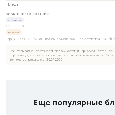
Масса
ОСОБЕННОСТИ ПИТАНИЯ
Без глютена
АЛЛЕРГЕНЫ
молоко
Перечень по ТР ТС 022/2011. Возможна замена позиции с учётом ограничений: 
Расчёт выполнен по технологическим картам и нормативам потерь при
справочно; допустимое отклонение фактических значений — ±20 % в со
технологом, редакция от 30.07.2026.
Еще популярные б