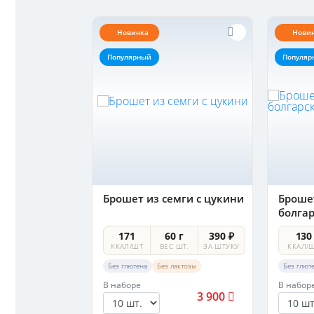
Новинка
Нови
Популярный
Популяр
ки из семги
Брошет из семги с цукини
Брошет
болга
 г
350 ₽
171
60 г
390 ₽
130
 ШТ.
ЗА ШТУКУ
ККАЛ/ШТ
ВЕС ШТ.
ЗА ШТУКУ
ККАЛ/
актозы
Без глютена
Без лактозы
Без глют
В наборе
В набор
3 600
3 900