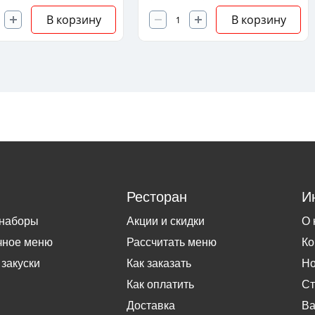
В корзину
В корзину
Ресторан
И
 наборы
Акции и скидки
О 
чное меню
Рассчитать меню
Ко
 закуски
Как заказать
Но
Как оплатить
Ст
Доставка
Ва