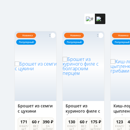
Новинка
Новинка
Новинка
Популярный
Популярный
Популярный
Брошет из семги
Брошет из
Киш-ло
с цукини
куриного филе с
цыплен
болгарским
грибам
перцем
0 ₽
171
60 г
390 ₽
130
60 г
175 ₽
123
4
А
ККАЛ/
ВЕС
ЗА
ККАЛ/
ВЕС
ЗА
ККАЛ/
УКУ
ШТ
ШТ.
ШТУКУ
ШТ
ШТ.
ШТУКУ
ШТ