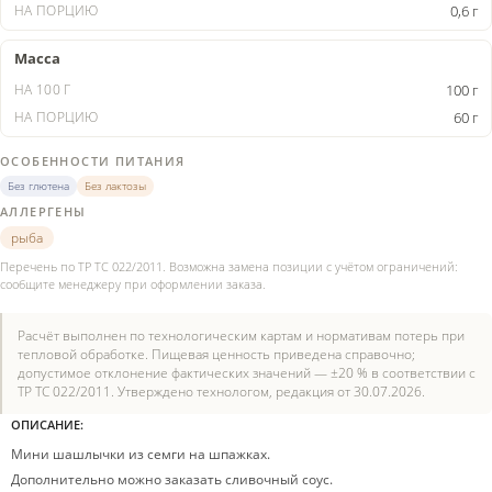
0,6 г
Масса
100 г
60 г
ОСОБЕННОСТИ ПИТАНИЯ
Без глютена
Без лактозы
АЛЛЕРГЕНЫ
рыба
Перечень по ТР ТС 022/2011. Возможна замена позиции с учётом ограничений:
сообщите менеджеру при оформлении заказа.
Расчёт выполнен по технологическим картам и нормативам потерь при
тепловой обработке. Пищевая ценность приведена справочно;
допустимое отклонение фактических значений — ±20 % в соответствии с
ТР ТС 022/2011. Утверждено технологом, редакция от 30.07.2026.
ОПИСАНИЕ:
Мини шашлычки из семги на шпажках.
Дополнительно можно заказать сливочный соус.