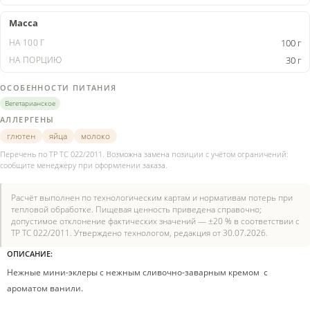
Масса
100 г
30 г
ОСОБЕННОСТИ ПИТАНИЯ
Вегетарианское
АЛЛЕРГЕНЫ
глютен
яйца
молоко
Перечень по ТР ТС 022/2011. Возможна замена позиции с учётом ограничений:
сообщите менеджеру при оформлении заказа.
Расчёт выполнен по технологическим картам и нормативам потерь при
тепловой обработке. Пищевая ценность приведена справочно;
допустимое отклонение фактических значений — ±20 % в соответствии с
ТР ТС 022/2011. Утверждено технологом, редакция от 30.07.2026.
ОПИСАНИЕ:
Нежные мини-эклеры с нежным сливочно-заварным кремом с
ароматом ванили.