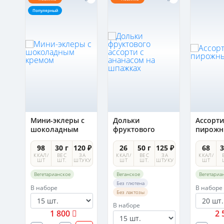
Популярный
Мини-эклеры с
Дольки
Ассорти
шоколадным
фруктового
пирожн
кремом
ассорти с
ананасом на
0 ₽
98
30 г
120 ₽
26
50 г
125 ₽
68
3
шпажках
А
ККАЛ/
ВЕС
ЗА
ККАЛ/
ВЕС
ЗА
ККАЛ/
УКУ
ШТ
ШТ.
ШТУКУ
ШТ
ШТ.
ШТУКУ
ШТ
Вегетарианское
Веганское
Вегетариа
Без глютена
В наборе
В наборе
Без лактозы
В наборе
1 800
2 