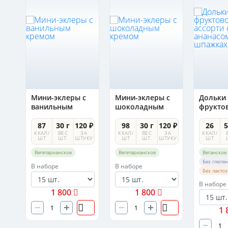
Мини-эклеры с
Мини-эклеры с
Дольки
ванильным
шоколадным
фрукто
кремом
кремом
ассорти
ананас
5 ₽
87
30 г
120 ₽
98
30 г
120 ₽
26
5
шпажка
А
ККАЛ/
ВЕС
ЗА
ККАЛ/
ВЕС
ЗА
ККАЛ/
УКУ
ШТ
ШТ.
ШТУКУ
ШТ
ШТ.
ШТУКУ
ШТ
Вегетарианское
Вегетарианское
Веганское
Без глюте
В наборе
В наборе
Без лакто
В наборе
1 800
1 800
1 