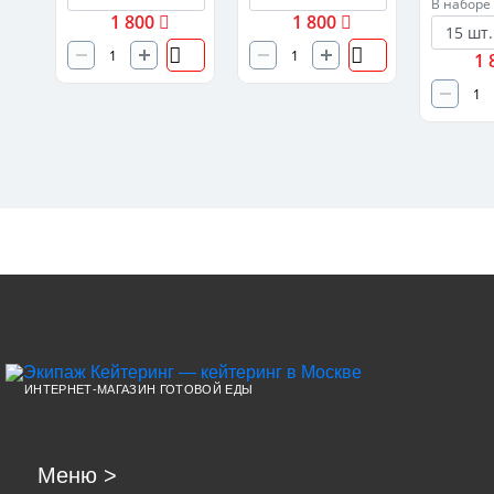
В наборе
1 800
1 800
1 
ИНТЕРНЕТ-МАГАЗИН ГОТОВОЙ ЕДЫ
Меню
>