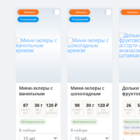
Новинка
Новинка
Новинка
Популярный
Популярный
Мини-эклеры с
Мини-эклеры с
Дольки
ванильным
шоколадным
фрукто
кремом
кремом
ассорти
ананас
5 ₽
87
30 г
120 ₽
98
30 г
120 ₽
26
5
шпажка
А
ККАЛ/
ВЕС
ЗА
ККАЛ/
ВЕС
ЗА
ККАЛ/
УКУ
ШТ
ШТ.
ШТУКУ
ШТ
ШТ.
ШТУКУ
ШТ
Вегетарианское
Вегетарианское
Веганское
Без глюте
В наборе
В наборе
Без лакто