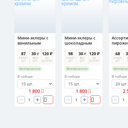
Мини-эклеры с
Мини-эклеры с
Ассорти
ванильным
шоколадным
пирожн
кремом
кремом
0 ₽
87
30 г
120 ₽
98
30 г
120 ₽
68
3
А
ККАЛ/
ВЕС
ЗА
ККАЛ/
ВЕС
ЗА
ККАЛ/
УКУ
ШТ
ШТ.
ШТУКУ
ШТ
ШТ.
ШТУКУ
ШТ
Вегетарианское
Вегетарианское
Вегетариа
В наборе
В наборе
В наборе
1 800
1 800
2 