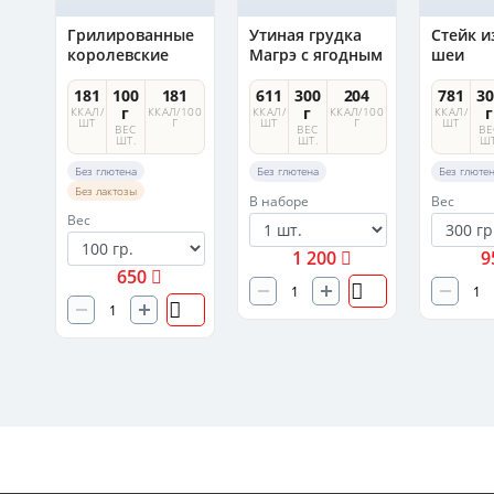
Грилированные
Утиная грудка
Стейк и
королевские
Магрэ с ягодным
шеи
креветки
соусом
усе
181
100
181
611
300
204
781
30
г
г
г
ККАЛ/
ККАЛ/100
ККАЛ/
ККАЛ/100
ККАЛ/
ШТ
Г
ШТ
Г
ШТ
ВЕС
ВЕС
ВЕ
ШТ.
ШТ.
ШТ
Без глютена
Без глютена
Без глюте
Без лактозы
В наборе
Вес
Вес
1 200
9
650