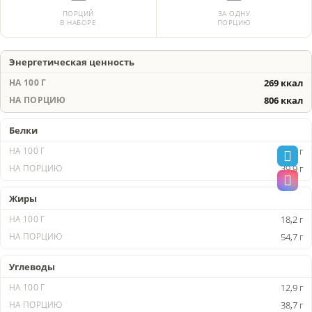
ПОРЦИЙ
ЗА ОДНУ
В НАБОРЕ
ПОРЦИЮ
Энергетическая ценность
269 ккал
806 ккал
Белки
13,3 г
39,9 г
Жиры
18,2 г
54,7 г
Углеводы
12,9 г
38,7 г