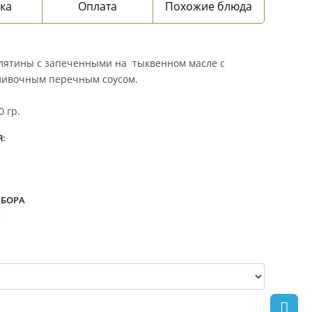
ка
Оплата
Похожие блюда
елятины с запеченными на тыквенном масле с
ливочным перечным соусом.
0 гр.
:
АБОРА
.