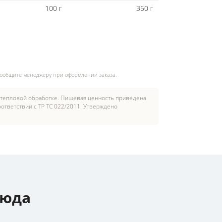
100 г
350 г
сообщите менеджеру при оформлении заказа.
 тепловой обработке. Пищевая ценность приведена
ответствии с ТР ТС 022/2011. Утверждено
люда