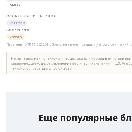
Масса
ОСОБЕННОСТИ ПИТАНИЯ
Без глютена
АЛЛЕРГЕНЫ
молоко
Перечень по ТР ТС 022/2011. Возможна замена позиции с учётом ограничений: 
Расчёт выполнен по технологическим картам и нормативам потерь при
справочно; допустимое отклонение фактических значений — ±20 % в со
технологом, редакция от 30.07.2026.
Еще популярные б