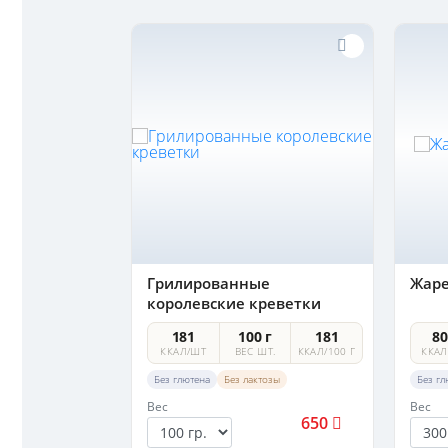
ченая в
Грилированные
Жаре
ном соусе
королевские креветки
181
100 г
181
8
650
ККАЛ/ШТ
ВЕС ШТ.
ККАЛ/100 Г
ККАЛ
Без глютена
Без лактозы
Без гл
В корзину
Вес
Вес
650