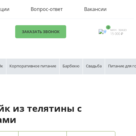
кции
Вопрос-ответ
Вакансии
0
мин. заказ
ЗАКАЗАТЬ ЗВОНОК
15 000 ₽
йк
Корпоративное питание
Барбекю
Свадьба
Питание для г
йк из телятины с
ами