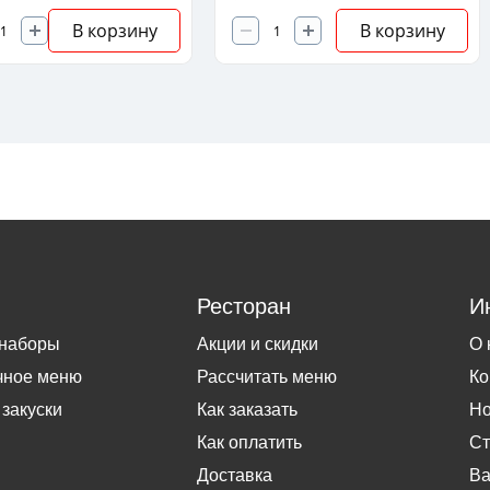
В корзину
В корзину
Ресторан
И
 наборы
Акции и скидки
О 
чное меню
Рассчитать меню
Ко
 закуски
Как заказать
Но
Как оплатить
Ст
Доставка
Ва