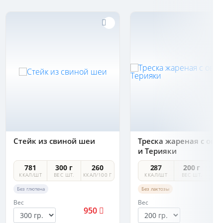
Стейк из свиной шеи
Треска жареная с ов
и Терияки
781
300 г
260
287
200 г
ККАЛ/ШТ
ВЕС ШТ.
ККАЛ/100 Г
ККАЛ/ШТ
ВЕС ШТ.
ККА
Без глютена
Без лактозы
Вес
Вес
950
6