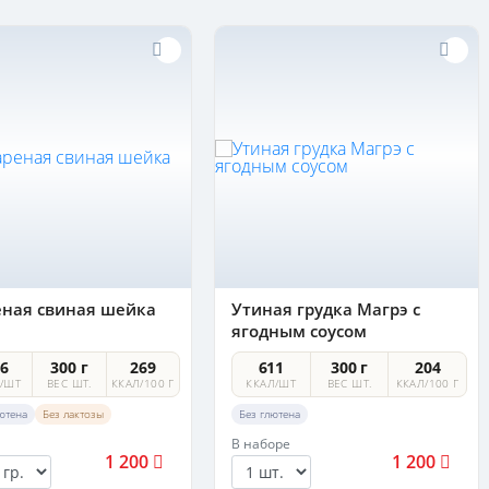
ная свиная шейка
Утиная грудка Магрэ с
ягодным соусом
06
300 г
269
611
300 г
204
/ШТ
ВЕС ШТ.
ККАЛ/100 Г
ККАЛ/ШТ
ВЕС ШТ.
ККАЛ/100 Г
ютена
Без лактозы
Без глютена
В наборе
1 200
1 200