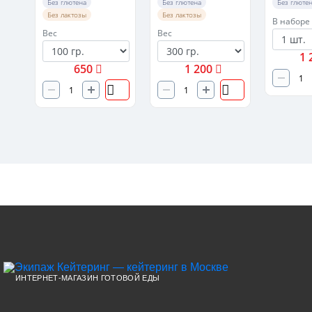
Без глютена
Без глютена
Без глюте
Без лактозы
Без лактозы
В наборе
Вес
Вес
1 
650
1 200
ИНТЕРНЕТ-МАГАЗИН ГОТОВОЙ ЕДЫ