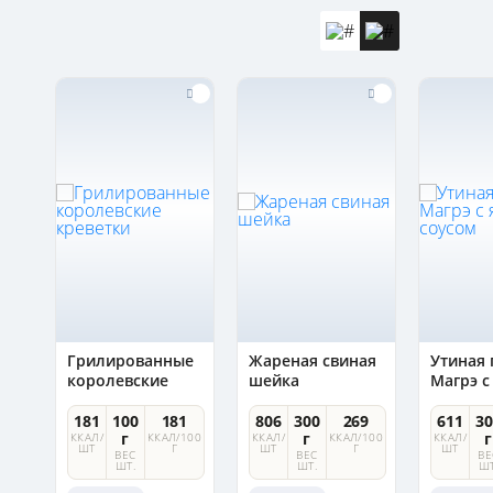
Грилированные
Жареная свиная
Утиная 
королевские
шейка
Магрэ с
креветки
соусом
0
181
100
181
806
300
269
611
30
г
г
г
100
ККАЛ/
ККАЛ/100
ККАЛ/
ККАЛ/100
ККАЛ/
ШТ
Г
ШТ
Г
ШТ
ВЕС
ВЕС
ВЕ
ШТ.
ШТ.
ШТ