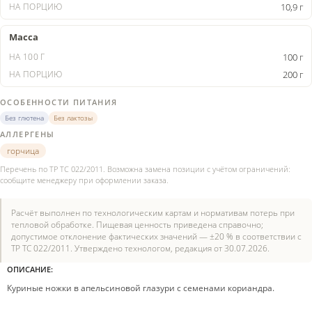
10,9 г
Масса
100 г
200 г
ОСОБЕННОСТИ ПИТАНИЯ
Без глютена
Без лактозы
АЛЛЕРГЕНЫ
горчица
Перечень по ТР ТС 022/2011. Возможна замена позиции с учётом ограничений:
сообщите менеджеру при оформлении заказа.
Расчёт выполнен по технологическим картам и нормативам потерь при
тепловой обработке. Пищевая ценность приведена справочно;
допустимое отклонение фактических значений — ±20 % в соответствии с
ТР ТС 022/2011. Утверждено технологом, редакция от 30.07.2026.
ОПИСАНИЕ:
Куриные ножки в апельсиновой глазури с семенами кориандра.