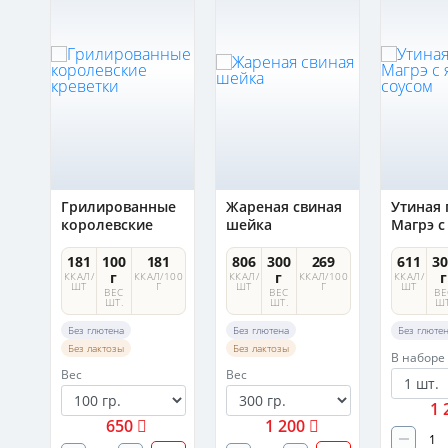
Грилированные
Жареная свиная
Утиная 
королевские
шейка
Магрэ с
креветки
соусом
усе
181
100
181
806
300
269
611
30
г
г
г
ККАЛ/
ККАЛ/100
ККАЛ/
ККАЛ/100
ККАЛ/
ШТ
Г
ШТ
Г
ШТ
ВЕС
ВЕС
ВЕ
ШТ.
ШТ.
ШТ
Без глютена
Без глютена
Без глюте
Без лактозы
Без лактозы
В наборе
Вес
Вес
1 
650
1 200