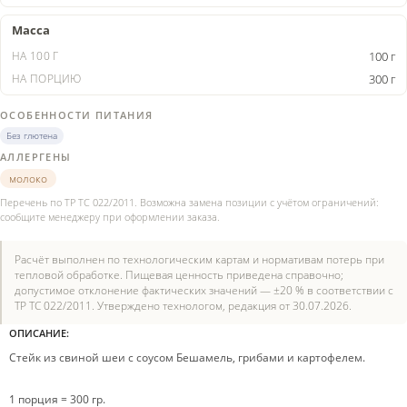
Масса
100 г
300 г
ОСОБЕННОСТИ ПИТАНИЯ
Без глютена
АЛЛЕРГЕНЫ
молоко
Перечень по ТР ТС 022/2011. Возможна замена позиции с учётом ограничений:
сообщите менеджеру при оформлении заказа.
Расчёт выполнен по технологическим картам и нормативам потерь при
тепловой обработке. Пищевая ценность приведена справочно;
допустимое отклонение фактических значений — ±20 % в соответствии с
ТР ТС 022/2011. Утверждено технологом, редакция от 30.07.2026.
ОПИСАНИЕ:
Стейк из свиной шеи с соусом Бешамель, грибами и картофелем.
1 порция = 300 гр.