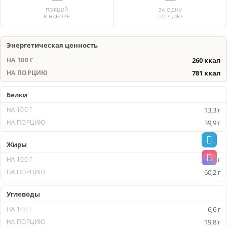
ПОРЦИЙ
ЗА ОДНУ
В НАБОРЕ
ПОРЦИЮ
Энергетическая ценность
260 ккал
781 ккал
Белки
13,3 г
39,9 г
Жиры
20,1 г
60,2 г
Углеводы
6,6 г
19,8 г