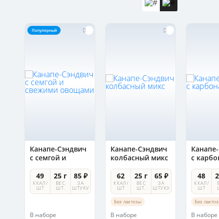
Популярный
ич
Канапе-Сэндвич
Канапе-Сэндвич
Канапе
и
с семгой и
колбасный микс
с карб
свежими
овощами
 ₽
49
25 г
85 ₽
62
25 г
65 ₽
48
2
А
ККАЛ/
ВЕС
ЗА
ККАЛ/
ВЕС
ЗА
ККАЛ/
УКУ
ШТ
ШТ.
ШТУКУ
ШТ
ШТ.
ШТУКУ
ШТ
Без лактозы
Без лакто
В наборе
В наборе
В наборе