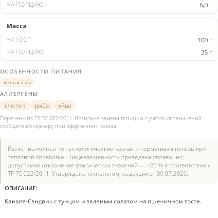
6,0 г
Масса
100 г
25 г
ОСОБЕННОСТИ ПИТАНИЯ
Без лактозы
АЛЛЕРГЕНЫ
глютен
рыба
яйца
Перечень по ТР ТС 022/2011. Возможна замена позиции с учётом ограничений:
сообщите менеджеру при оформлении заказа.
Расчёт выполнен по технологическим картам и нормативам потерь при
тепловой обработке. Пищевая ценность приведена справочно;
допустимое отклонение фактических значений — ±20 % в соответствии с
ТР ТС 022/2011. Утверждено технологом, редакция от 30.07.2026.
ОПИСАНИЕ:
Канапе-Сэндвич с тунцом и зеленым салатом на пшеничном тосте.