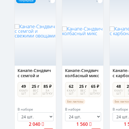
Популярный
ич
Канапе-Сэндвич
Канапе-Сэндвич
Канапе
и
с семгой и
колбасный микс
с карб
свежими
овощами
 ₽
49
25 г
85 ₽
62
25 г
65 ₽
48
2
А
ККАЛ/
ВЕС
ЗА
ККАЛ/
ВЕС
ЗА
ККАЛ/
УКУ
ШТ
ШТ.
ШТУКУ
ШТ
ШТ.
ШТУКУ
ШТ
Без лактозы
Без лакто
В наборе
В наборе
В наборе
2 040
1 560
1 