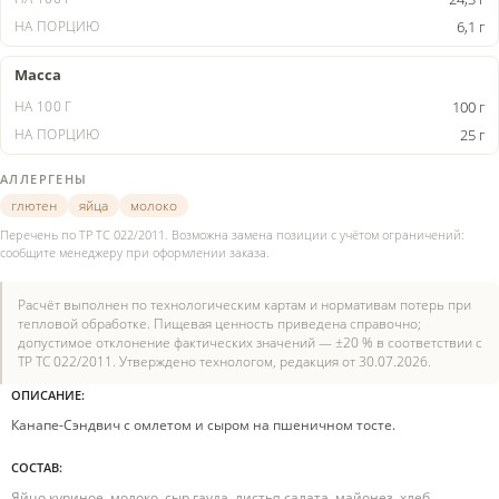
6,1 г
Масса
100 г
25 г
АЛЛЕРГЕНЫ
глютен
яйца
молоко
Перечень по ТР ТС 022/2011. Возможна замена позиции с учётом ограничений:
сообщите менеджеру при оформлении заказа.
Расчёт выполнен по технологическим картам и нормативам потерь при
тепловой обработке. Пищевая ценность приведена справочно;
допустимое отклонение фактических значений — ±20 % в соответствии с
ТР ТС 022/2011. Утверждено технологом, редакция от 30.07.2026.
ОПИСАНИЕ:
Канапе-Сэндвич с омлетом и сыром на пшеничном тосте.
СОСТАВ:
Яйцо куриное, молоко, сыр гауда, листья салата, майонез, хлеб