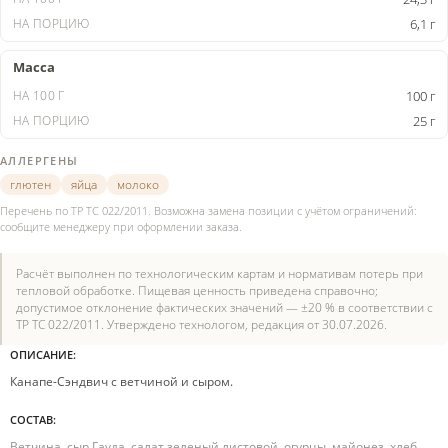
6,1 г
Масса
100 г
25 г
АЛЛЕРГЕНЫ
глютен
яйца
молоко
Перечень по ТР ТС 022/2011. Возможна замена позиции с учётом ограничений:
сообщите менеджеру при оформлении заказа.
Расчёт выполнен по технологическим картам и нормативам потерь при
тепловой обработке. Пищевая ценность приведена справочно;
допустимое отклонение фактических значений — ±20 % в соответствии с
ТР ТС 022/2011. Утверждено технологом, редакция от 30.07.2026.
ОПИСАНИЕ:
Канапе-Сэндвич с ветчиной и сыром.
СОСТАВ:
Ветчина, сыр Гауда, салат зеленый листовой, огурцы, майонез, хлеб