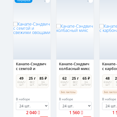
Популярный
ич
Канапе-Сэндвич
Канапе-Сэндвич
Канапе
и
с семгой и
колбасный микс
с карб
свежими
овощами
 ₽
49
25 г
85 ₽
62
25 г
65 ₽
48
2
А
ККАЛ/
ВЕС
ЗА
ККАЛ/
ВЕС
ЗА
ККАЛ/
УКУ
ШТ
ШТ.
ШТУКУ
ШТ
ШТ.
ШТУКУ
ШТ
Без лактозы
Без лакто
В наборе
В наборе
В наборе
2 040
1 560
1 