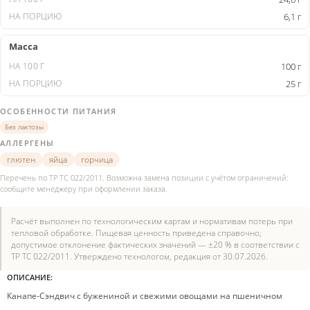
6,1 г
Масса
100 г
25 г
ОСОБЕННОСТИ ПИТАНИЯ
Без лактозы
АЛЛЕРГЕНЫ
глютен
яйца
горчица
Перечень по ТР ТС 022/2011. Возможна замена позиции с учётом ограничений:
сообщите менеджеру при оформлении заказа.
Расчёт выполнен по технологическим картам и нормативам потерь при
тепловой обработке. Пищевая ценность приведена справочно;
допустимое отклонение фактических значений — ±20 % в соответствии с
ТР ТС 022/2011. Утверждено технологом, редакция от 30.07.2026.
ОПИСАНИЕ:
Канапе-Сэндвич с бужениной и свежими овощами на пшеничном