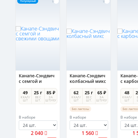
Популярный
ич
Канапе-Сэндвич
Канапе-Сэндвич
Канапе
и
с семгой и
колбасный микс
с карб
свежими
овощами
 ₽
49
25 г
85 ₽
62
25 г
65 ₽
48
2
А
ККАЛ/
ВЕС
ЗА
ККАЛ/
ВЕС
ЗА
ККАЛ/
УКУ
ШТ
ШТ.
ШТУКУ
ШТ
ШТ.
ШТУКУ
ШТ
Без лактозы
Без лакто
В наборе
В наборе
В наборе
2 040
1 560
1 