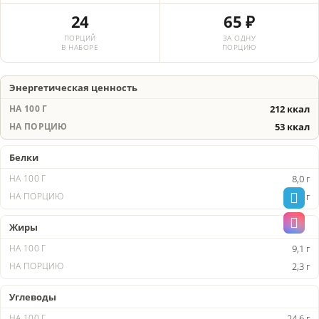
24
65 ₽
ПОРЦИЙ
ЗА ОДНУ
В НАБОРЕ
ПОРЦИЮ
Энергетическая ценность
212 ккал
53 ккал
Белки
8,0 г
2,0 г
Жиры
9,1 г
2,3 г
Углеводы
24,6 г