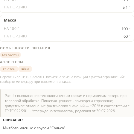
5,1 г
Масса
100 г
60 г
ОСОБЕННОСТИ ПИТАНИЯ
Без лактозы
АЛЛЕРГЕНЫ
глютен
яйца
Перечень по ТР ТС 022/2011. Возможна замена позиции с учётом ограничений:
сообщите менеджеру при оформлении заказа.
Расчёт выполнен по технологическим картам и нормативам потерь при
тепловой обработке. Пищевая ценность приведена справочно;
допустимое отклонение фактических значений — ±20 % в соответствии с
ТР ТС 022/2011. Утверждено технологом, редакция от 30.07.2026.
ОПИСАНИЕ:
Митболз мясные с соусом "Сальса".