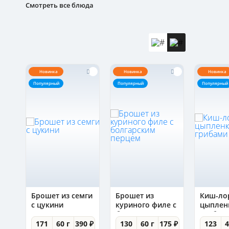
Смотреть все блюда
Новинка
Новинка
Новинка
Популярный
Популярный
Популярный
Брошет из семги
Брошет из
Киш-ло
с цукини
куриного филе с
цыплен
болгарским
грибам
перцем
0 ₽
171
60 г
390 ₽
130
60 г
175 ₽
123
4