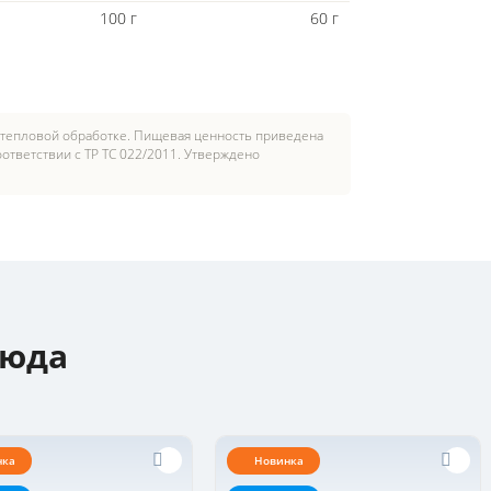
100 г
60 г
 тепловой обработке. Пищевая ценность приведена
ответствии с ТР ТС 022/2011. Утверждено
люда
нка
Новинка