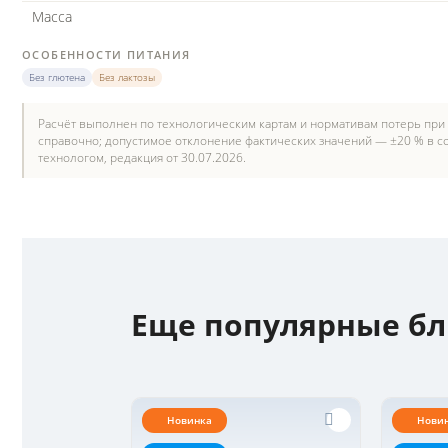
Масса
ОСОБЕННОСТИ ПИТАНИЯ
Без глютена
Без лактозы
Расчёт выполнен по технологическим картам и нормативам потерь при
справочно; допустимое отклонение фактических значений — ±20 % в со
технологом, редакция от 30.07.2026.
Еще популярные б
Новинка
Нови