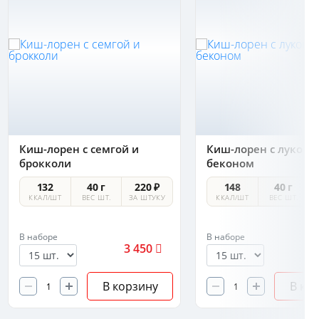
Киш-лорен с семгой и
Киш-лорен с луком-
брокколи
беконом
132
40 г
220 ₽
148
40 г
ККАЛ/ШТ
ВЕС ШТ.
ЗА ШТУКУ
ККАЛ/ШТ
ВЕС ШТ.
В наборе
В наборе
3 450
2
В корзину
В ко