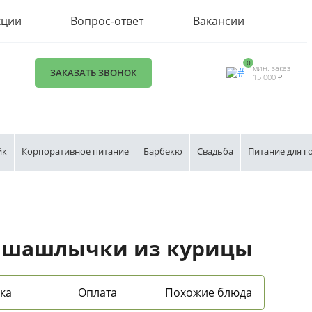
кции
Вопрос-ответ
Вакансии
0
мин. заказ
ЗАКАЗАТЬ ЗВОНОК
15 000 ₽
йк
Корпоративное питание
Барбекю
Свадьба
Питание для г
 шашлычки из курицы
ка
Оплата
Похожие блюда