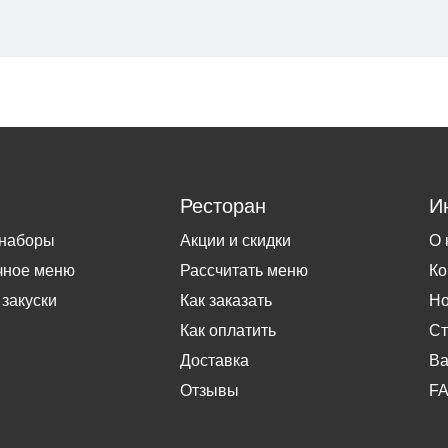
Ресторан
И
 наборы
Акции и скидки
О 
чное меню
Рассчитать меню
Ко
 закуски
Как заказать
Но
Как оплатить
Ст
Доставка
Ва
Отзывы
F