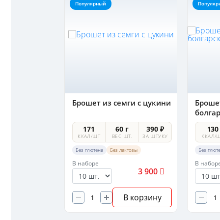
Популярный
Популяр
ибным
Брошет из семги с цукини
Брошет
болга
 г
250 ₽
171
60 г
390 ₽
130
ШТ.
ЗА ШТУКУ
ККАЛ/ШТ
ВЕС ШТ.
ЗА ШТУКУ
ККАЛ/
Без глютена
Без лактозы
Без глют
В наборе
В набор
2 500
3 900
В корзину
В корзину