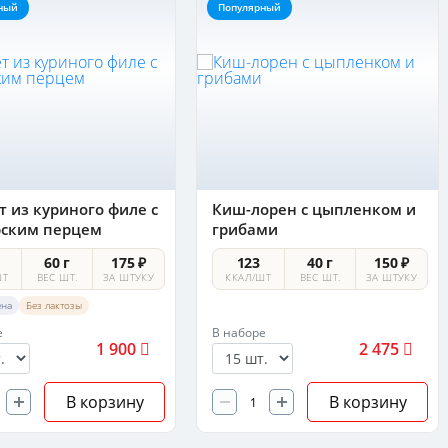
ный
Популярный
 из куриного филе с
Киш-лорен с цыпленком и
рским перцем
грибами
60 г
175 ₽
123
40 г
150 ₽
ШТ
ВЕС ШТ.
ЗА ШТУКУ
ККАЛ/ШТ
ВЕС ШТ.
ЗА ШТУКУ
ена
Без лактозы
е
В наборе
1 900
2 475
В корзину
В корзину