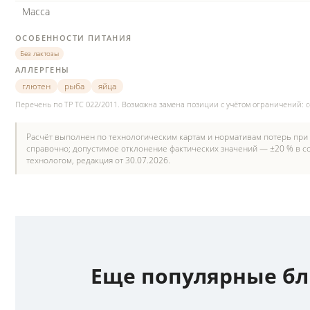
Масса
ОСОБЕННОСТИ ПИТАНИЯ
Без лактозы
АЛЛЕРГЕНЫ
глютен
рыба
яйца
Перечень по ТР ТС 022/2011. Возможна замена позиции с учётом ограничений: 
Расчёт выполнен по технологическим картам и нормативам потерь при
справочно; допустимое отклонение фактических значений — ±20 % в со
технологом, редакция от 30.07.2026.
Еще популярные б