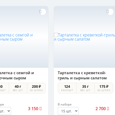
алетка с семгой и
Тарталетка с креветкой-
очным сыром
гриль и сырным салатом
30
40 г
200 ₽
124
35 г
175 ₽
Л/ШТ
ВЕС ШТ.
ЗА ШТУКУ
ККАЛ/ШТ
ВЕС ШТ.
ЗА ШТУКУ
оре
В наборе
3 150
2 700