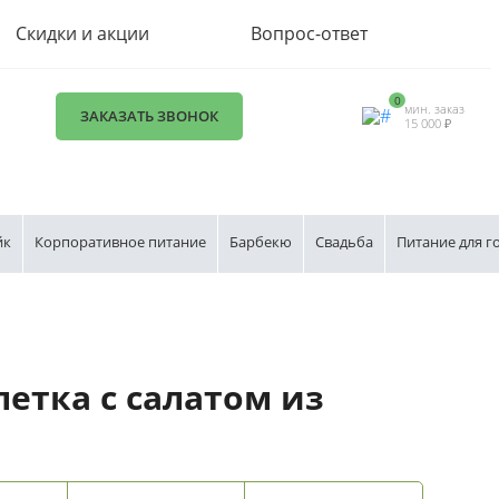
Скидки и акции
Вопрос-ответ
0
мин. заказ
ЗАКАЗАТЬ ЗВОНОК
15 000 ₽
йк
Корпоративное питание
Барбекю
Свадьба
Питание для г
летка с салатом из