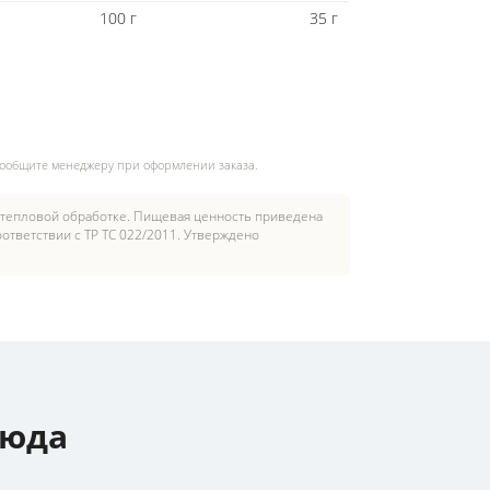
100 г
35 г
сообщите менеджеру при оформлении заказа.
 тепловой обработке. Пищевая ценность приведена
ответствии с ТР ТС 022/2011. Утверждено
люда