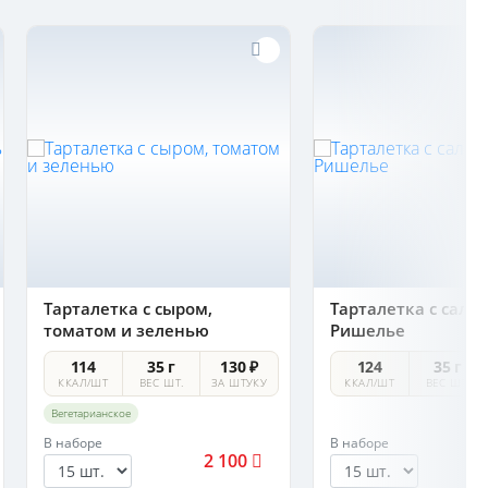
Тарталетка с сыром,
Тарталетка с сала
томатом и зеленью
Ришелье
114
35 г
130 ₽
124
35 г
ККАЛ/ШТ
ВЕС ШТ.
ЗА ШТУКУ
ККАЛ/ШТ
ВЕС ШТ.
Вегетарианское
В наборе
В наборе
2 100