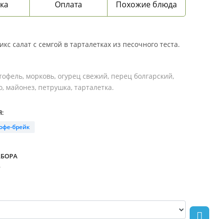
ка
Оплата
Похожие блюда
с салат с семгой в тарталетках из песочного теста.
ртофель, морковь, огурец свежий, перец болгарский,
, майонез, петрушка, тарталетка.
:
офе-брейк
АБОРА
.